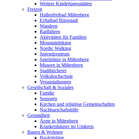
Weitere Kindertagesstätten
Freizeit
Hallenfreibad Miltenberg
Erftalbad Bürgstadt
Wandern
Radfahren
Aktivitäten für Familien
Mountainbiking
Nordic Walking
Jugendzentrum
Spielplätze in Miltenberg
Museen in Miltenberg
Stadtbücherei
Volkshochschule
Veranstaltungen
Gesellschaft & Soziales
Familie
Senioren
Kirchen und religiöse Gemeinschaften
Nachbarschaftshilfe
Gesundheit
Ärzte in Miltenberg
Krankenhäuser im Umkreis
Bauen & Wohnen
Bauleitpläne