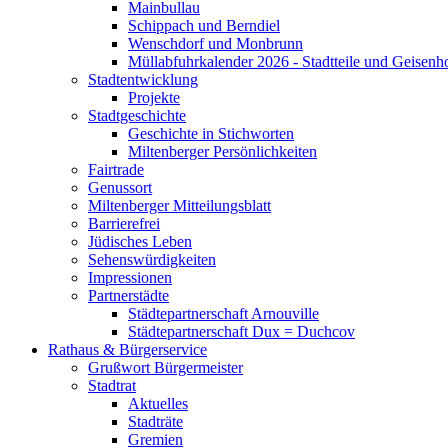
Mainbullau
Schippach und Berndiel
Wenschdorf und Monbrunn
Müllabfuhrkalender 2026 - Stadtteile und Geisenh
Stadtentwicklung
Projekte
Stadtgeschichte
Geschichte in Stichworten
Miltenberger Persönlichkeiten
Fairtrade
Genussort
Miltenberger Mitteilungsblatt
Barrierefrei
Jüdisches Leben
Sehenswürdigkeiten
Impressionen
Partnerstädte
Städtepartnerschaft Arnouville
Städtepartnerschaft Dux = Duchcov
Rathaus & Bürgerservice
Grußwort Bürgermeister
Stadtrat
Aktuelles
Stadträte
Gremien