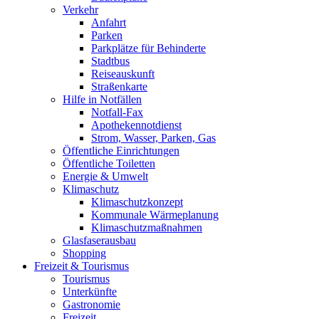
Verkehr
Anfahrt
Parken
Parkplätze für Behinderte
Stadtbus
Reiseauskunft
Straßenkarte
Hilfe in Notfällen
Notfall-Fax
Apothekennotdienst
Strom, Wasser, Parken, Gas
Öffentliche Einrichtungen
Öffentliche Toiletten
Energie & Umwelt
Klimaschutz
Klimaschutzkonzept
Kommunale Wärmeplanung
Klimaschutzmaßnahmen
Glasfaserausbau
Shopping
Freizeit & Tourismus
Tourismus
Unterkünfte
Gastronomie
Freizeit