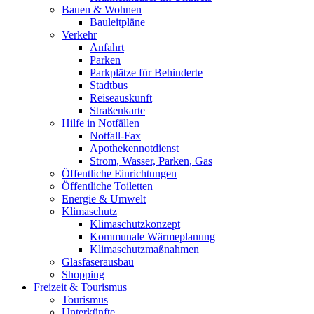
Bauen & Wohnen
Bauleitpläne
Verkehr
Anfahrt
Parken
Parkplätze für Behinderte
Stadtbus
Reiseauskunft
Straßenkarte
Hilfe in Notfällen
Notfall-Fax
Apothekennotdienst
Strom, Wasser, Parken, Gas
Öffentliche Einrichtungen
Öffentliche Toiletten
Energie & Umwelt
Klimaschutz
Klimaschutzkonzept
Kommunale Wärmeplanung
Klimaschutzmaßnahmen
Glasfaserausbau
Shopping
Freizeit & Tourismus
Tourismus
Unterkünfte