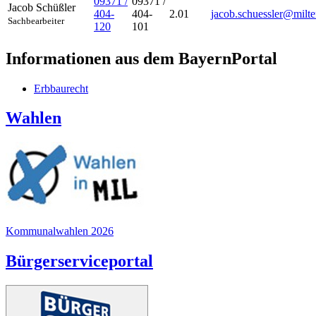
09371 /
09371 /
Jacob
Schüßler
404-
404-
2.01
jacob.schuessler@milte
Sachbearbeiter
120
101
Informationen aus dem BayernPortal
Erbbaurecht
Wahlen
Kommunalwahlen 2026
Bürgerserviceportal