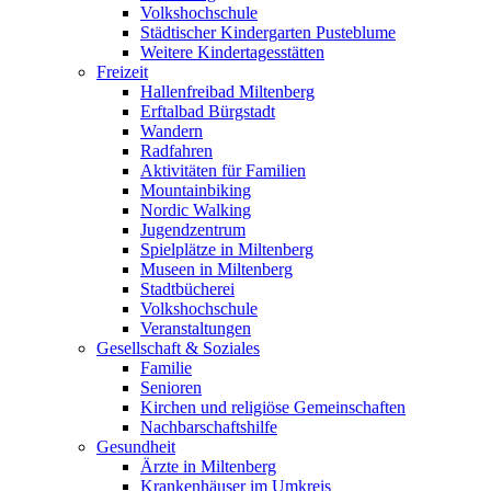
Volkshochschule
Städtischer Kindergarten Pusteblume
Weitere Kindertagesstätten
Freizeit
Hallenfreibad Miltenberg
Erftalbad Bürgstadt
Wandern
Radfahren
Aktivitäten für Familien
Mountainbiking
Nordic Walking
Jugendzentrum
Spielplätze in Miltenberg
Museen in Miltenberg
Stadtbücherei
Volkshochschule
Veranstaltungen
Gesellschaft & Soziales
Familie
Senioren
Kirchen und religiöse Gemeinschaften
Nachbarschaftshilfe
Gesundheit
Ärzte in Miltenberg
Krankenhäuser im Umkreis