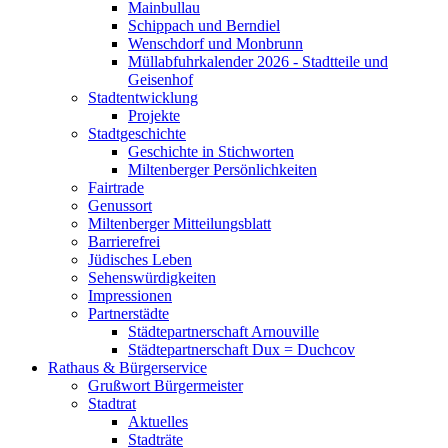
Mainbullau
Schippach und Berndiel
Wenschdorf und Monbrunn
Müllabfuhrkalender 2026 - Stadtteile und
Geisenhof
Stadtentwicklung
Projekte
Stadtgeschichte
Geschichte in Stichworten
Miltenberger Persönlichkeiten
Fairtrade
Genussort
Miltenberger Mitteilungsblatt
Barrierefrei
Jüdisches Leben
Sehenswürdigkeiten
Impressionen
Partnerstädte
Städtepartnerschaft Arnouville
Städtepartnerschaft Dux = Duchcov
Rathaus & Bürgerservice
Grußwort Bürgermeister
Stadtrat
Aktuelles
Stadträte