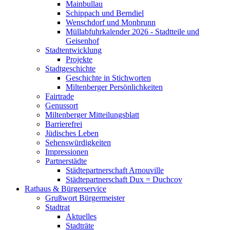
Mainbullau
Schippach und Berndiel
Wenschdorf und Monbrunn
Müllabfuhrkalender 2026 - Stadtteile und
Geisenhof
Stadtentwicklung
Projekte
Stadtgeschichte
Geschichte in Stichworten
Miltenberger Persönlichkeiten
Fairtrade
Genussort
Miltenberger Mitteilungsblatt
Barrierefrei
Jüdisches Leben
Sehenswürdigkeiten
Impressionen
Partnerstädte
Städtepartnerschaft Arnouville
Städtepartnerschaft Dux = Duchcov
Rathaus & Bürgerservice
Grußwort Bürgermeister
Stadtrat
Aktuelles
Stadträte