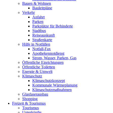
Bauen & Wohnen
Bauleitpläne
Verkehr
Anfahrt
Parken
Parkplätze für Behinderte
Stadtbus
Reiseauskunft
Straßenkarte
Hilfe in Notfällen
Notfall-Fax
Apothekennotdienst
Strom, Wasser, Parken, Gas
Öffentliche Einrichtungen
Öffentliche Toiletten
Energie & Umwelt
Klimaschutz
Klimaschutzkonzept
Kommunale Wärmeplanung
Klimaschutzmaßnahmen
Glasfaserausbau
Shopping
Freizeit & Tourismus
Tourismus
Unterkünfte