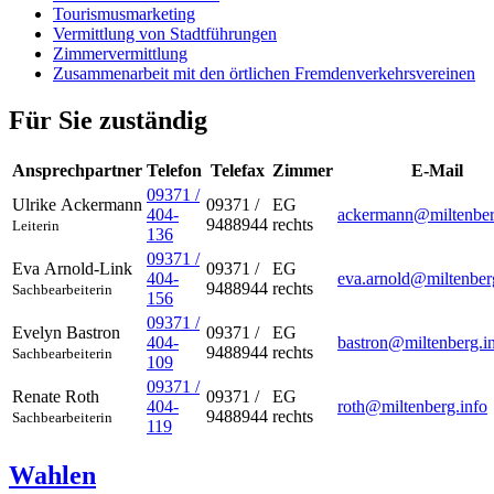
Tourismusmarketing
Vermittlung von Stadtführungen
Zimmervermittlung
Zusammenarbeit mit den örtlichen Fremdenverkehrsvereinen
Für Sie zuständig
Ansprechpartner
Telefon
Telefax
Zimmer
E-Mail
09371 /
Ulrike
Ackermann
09371 /
EG
404-
ackermann@miltenber
9488944
rechts
Leiterin
136
09371 /
Eva
Arnold-Link
09371 /
EG
404-
eva.arnold@miltenber
9488944
rechts
Sachbearbeiterin
156
09371 /
Evelyn
Bastron
09371 /
EG
404-
bastron@miltenberg.i
9488944
rechts
Sachbearbeiterin
109
09371 /
Renate
Roth
09371 /
EG
404-
roth@miltenberg.info
9488944
rechts
Sachbearbeiterin
119
Wahlen