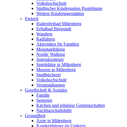
Volkshochschule
Städtischer Kindergarten Pusteblume
Weitere Kindertagesstätten
Freizeit
Hallenfreibad Miltenberg
Erftalbad Bürgstadt
Wandern
Radfahren
Aktivitäten für Familien
Mountainbiking
Nordic Walking
Jugendzentrum
Spielplätze in Miltenberg
Museen in Miltenberg
Stadtbücherei
Volkshochschule
Veranstaltungen
Gesellschaft & Soziales
Familie
Senioren
Kirchen und religiöse Gemeinschaften
Nachbarschaftshilfe
Gesundheit
Ärzte in Miltenberg
Krankenhäuser im Umkreis