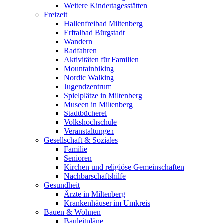
Weitere Kindertagesstätten
Freizeit
Hallenfreibad Miltenberg
Erftalbad Bürgstadt
Wandern
Radfahren
Aktivitäten für Familien
Mountainbiking
Nordic Walking
Jugendzentrum
Spielplätze in Miltenberg
Museen in Miltenberg
Stadtbücherei
Volkshochschule
Veranstaltungen
Gesellschaft & Soziales
Familie
Senioren
Kirchen und religiöse Gemeinschaften
Nachbarschaftshilfe
Gesundheit
Ärzte in Miltenberg
Krankenhäuser im Umkreis
Bauen & Wohnen
Bauleitpläne