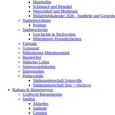
Mainbullau
Schippach und Berndiel
Wenschdorf und Monbrunn
Müllabfuhrkalender 2026 - Stadtteile und Geisenh
Stadtentwicklung
Projekte
Stadtgeschichte
Geschichte in Stichworten
Miltenberger Persönlichkeiten
Fairtrade
Genussort
Miltenberger Mitteilungsblatt
Barrierefrei
Jüdisches Leben
Sehenswürdigkeiten
Impressionen
Partnerstädte
Städtepartnerschaft Arnouville
Städtepartnerschaft Dux = Duchcov
Rathaus & Bürgerservice
Grußwort Bürgermeister
Stadtrat
Aktuelles
Stadträte
Gremien