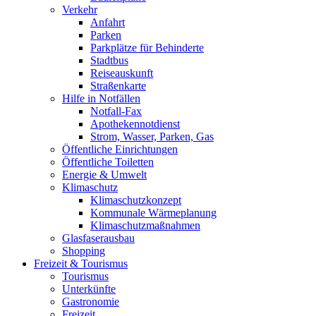
Verkehr
Anfahrt
Parken
Parkplätze für Behinderte
Stadtbus
Reiseauskunft
Straßenkarte
Hilfe in Notfällen
Notfall-Fax
Apothekennotdienst
Strom, Wasser, Parken, Gas
Öffentliche Einrichtungen
Öffentliche Toiletten
Energie & Umwelt
Klimaschutz
Klimaschutzkonzept
Kommunale Wärmeplanung
Klimaschutzmaßnahmen
Glasfaserausbau
Shopping
Freizeit & Tourismus
Tourismus
Unterkünfte
Gastronomie
Freizeit