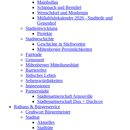
Mainbullau
Schippach und Berndiel
Wenschdorf und Monbrunn
Müllabfuhrkalender 2026 - Stadtteile und
Geisenhof
Stadtentwicklung
Projekte
Stadtgeschichte
Geschichte in Stichworten
Miltenberger Persönlichkeiten
Fairtrade
Genussort
Miltenberger Mitteilungsblatt
Barrierefrei
Jüdisches Leben
Sehenswürdigkeiten
Impressionen
Partnerstädte
Städtepartnerschaft Arnouville
Städtepartnerschaft Dux = Duchcov
Rathaus & Bürgerservice
Grußwort Bürgermeister
Stadtrat
Aktuelles
Stadträte