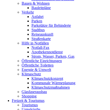
Bauen & Wohnen
Bauleitpläne
Verkehr
Anfahrt
Parken
Parkplätze für Behinderte
Stadtbus
Reiseauskunft
Straßenkarte
Hilfe in Notfällen
Notfall-Fax
Apothekennotdienst
Strom, Wasser, Parken, Gas
Öffentliche Einrichtungen
Öffentliche Toiletten
Energie & Umwelt
Klimaschutz
Klimaschutzkonzept
Kommunale Wärmeplanung
Klimaschutzmaßnahmen
Glasfaserausbau
Shopping
Freizeit & Tourismus
Tourismus
Unterkünfte