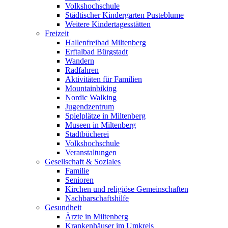
Volkshochschule
Städtischer Kindergarten Pusteblume
Weitere Kindertagesstätten
Freizeit
Hallenfreibad Miltenberg
Erftalbad Bürgstadt
Wandern
Radfahren
Aktivitäten für Familien
Mountainbiking
Nordic Walking
Jugendzentrum
Spielplätze in Miltenberg
Museen in Miltenberg
Stadtbücherei
Volkshochschule
Veranstaltungen
Gesellschaft & Soziales
Familie
Senioren
Kirchen und religiöse Gemeinschaften
Nachbarschaftshilfe
Gesundheit
Ärzte in Miltenberg
Krankenhäuser im Umkreis