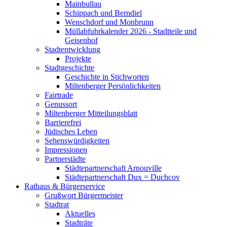
Mainbullau
Schippach und Berndiel
Wenschdorf und Monbrunn
Müllabfuhrkalender 2026 - Stadtteile und
Geisenhof
Stadtentwicklung
Projekte
Stadtgeschichte
Geschichte in Stichworten
Miltenberger Persönlichkeiten
Fairtrade
Genussort
Miltenberger Mitteilungsblatt
Barrierefrei
Jüdisches Leben
Sehenswürdigkeiten
Impressionen
Partnerstädte
Städtepartnerschaft Arnouville
Städtepartnerschaft Dux = Duchcov
Rathaus & Bürgerservice
Grußwort Bürgermeister
Stadtrat
Aktuelles
Stadträte