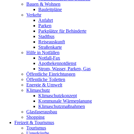
Bauen & Wohnen
Bauleitpläne
Verkehr
Anfahrt
Parken
Parkplätze für Behinderte
Stadtbus
Reiseauskunft
Straßenkarte
Hilfe in Notfällen
Notfall-Fax
Apothekennotdienst
Strom, Wasser, Parken, Gas
Öffentliche Einrichtungen
Öffentliche Toiletten
Energie & Umwelt
Klimaschutz
Klimaschutzkonzept
Kommunale Wärmeplanung
Klimaschutzmaßnahmen
Glasfaserausbau
Shopping
Freizeit & Tourismus
Tourismus
Unterkünfte