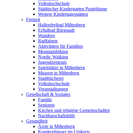
Volkshochschule
Städtischer Kindergarten Pusteblume
Weitere Kindertagesstätten
Freizeit
Hallenfreibad Miltenberg
Erftalbad Bürgstadt
Wandern
Radfahren
Aktivitäten für Familien
Mountainbiking
Nordic Walking
Jugendzentrum
Spielplätze in Miltenberg
Museen in Miltenberg
Stadtbücherei
Volkshochschule
Veranstaltungen
Gesellschaft & Soziales
Familie
Senioren
Kirchen und religiöse Gemeinschaften
Nachbarschaftshilfe
Gesundheit
Ärzte in Miltenberg
Krankenhäuser im Umkreis