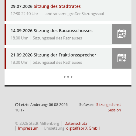
29.07.2026
Sitzung des Stadtrates
17:30-22:10 Uhr
Landratsamt, großer Sitzungssaal
14.09.2026 Sitzung des Bauausschusses
18:00 Uhr
Sitzungssaal des Rathauses
21.09.2026 Sitzung der Fraktionssprecher
18:00 Uhr
Sitzungssaal des Rathauses
Mehr Dat
…
Letzte Änderung: 06.08.2026
Software:
Sitzungsdienst
(Wird in
10:17
Session
© 2026 Stadt Miltenberg
Datenschutz
Impressum
Umsetzung:
digitalfabriX GmbH