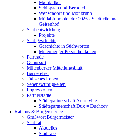
Mainbullau
Schippach und Berndiel
Wenschdorf und Monbrunn
Müllabfuhrkalender 2026 - Stadtteile und
Geisenhof
Stadtentwicklung
Projekte
Stadtgeschichte
Geschichte in Stichworten
Miltenberger Persönlichkeiten
Fairtrade
Genussort
Miltenberger Mitteilungsblatt
Barrierefrei
Jüdisches Leben
Sehenswürdigkeiten
Impressionen
Partnerstädte
Städtepartnerschaft Arnouville
Städtepartnerschaft Dux = Duchcov
Rathaus & Bürgerservice
Grußwort Bürgermeister
Stadtrat
Aktuelles
Stadträte