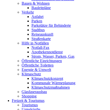
Bauen & Wohnen
Bauleitpläne
Verkehr
Anfahrt
Parken
Parkplätze für Behinderte
Stadtbus
Reiseauskunft
Straßenkarte
Hilfe in Notfällen
Notfall-Fax
Apothekennotdienst
Strom, Wasser, Parken, Gas
Öffentliche Einrichtungen
Öffentliche Toiletten
Energie & Umwelt
Klimaschutz
Klimaschutzkonzept
Kommunale Wärmeplanung
Klimaschutzmaßnahmen
Glasfaserausbau
Shopping
Freizeit & Tourismus
Tourismus
Unterkünfte