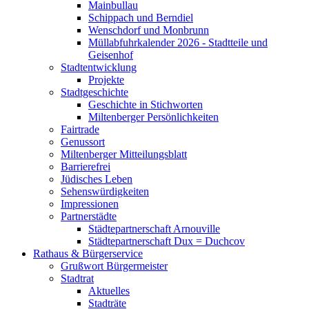
Mainbullau
Schippach und Berndiel
Wenschdorf und Monbrunn
Müllabfuhrkalender 2026 - Stadtteile und
Geisenhof
Stadtentwicklung
Projekte
Stadtgeschichte
Geschichte in Stichworten
Miltenberger Persönlichkeiten
Fairtrade
Genussort
Miltenberger Mitteilungsblatt
Barrierefrei
Jüdisches Leben
Sehenswürdigkeiten
Impressionen
Partnerstädte
Städtepartnerschaft Arnouville
Städtepartnerschaft Dux = Duchcov
Rathaus & Bürgerservice
Grußwort Bürgermeister
Stadtrat
Aktuelles
Stadträte