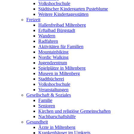
Volkshochschule
Städtischer Kindergarten Pusteblume
Weitere Kindertagesstätten
Freizeit
Hallenfreibad Miltenberg
Erftalbad Bürgstadt
Wandern
Radfahren
Aktivitäten für Familien
Mountainbiking
Nordic Walking
Jugendzentrum
Spielplätze in Miltenberg
Museen in Miltenberg
Stadtbücherei
Volkshochschule
Veranstaltungen
Gesellschaft & Soziales
Familie
Senioren
Kirchen und religiöse Gemeinschaften
Nachbarschaftshilfe
Gesundheit
Ärzte in Miltenberg
Krankenhäuser im Umkreis