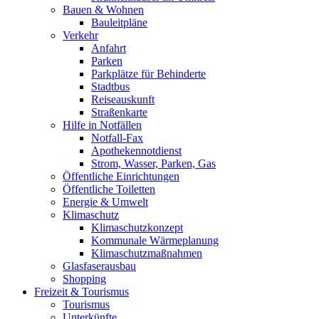
Bauen & Wohnen
Bauleitpläne
Verkehr
Anfahrt
Parken
Parkplätze für Behinderte
Stadtbus
Reiseauskunft
Straßenkarte
Hilfe in Notfällen
Notfall-Fax
Apothekennotdienst
Strom, Wasser, Parken, Gas
Öffentliche Einrichtungen
Öffentliche Toiletten
Energie & Umwelt
Klimaschutz
Klimaschutzkonzept
Kommunale Wärmeplanung
Klimaschutzmaßnahmen
Glasfaserausbau
Shopping
Freizeit & Tourismus
Tourismus
Unterkünfte