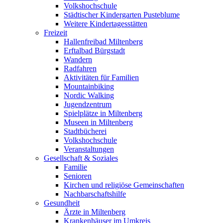
Volkshochschule
Städtischer Kindergarten Pusteblume
Weitere Kindertagesstätten
Freizeit
Hallenfreibad Miltenberg
Erftalbad Bürgstadt
Wandern
Radfahren
Aktivitäten für Familien
Mountainbiking
Nordic Walking
Jugendzentrum
Spielplätze in Miltenberg
Museen in Miltenberg
Stadtbücherei
Volkshochschule
Veranstaltungen
Gesellschaft & Soziales
Familie
Senioren
Kirchen und religiöse Gemeinschaften
Nachbarschaftshilfe
Gesundheit
Ärzte in Miltenberg
Krankenhäuser im Umkreis