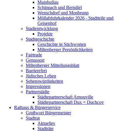
Mainbullau
Schippach und Berndiel
Wenschdorf und Monbrunn
Müllabfuhrkalender 2026 - Stadtteile und
Geisenhof
Stadtentwicklung
Projekte
Stadtgeschichte
Geschichte in Stichworten
Miltenberger Persönlichkeiten
Fairtrade
Genussort
Miltenberger Mitteilungsblatt
Barrierefrei
Jüdisches Leben
Sehenswürdigkeiten
Impressionen
Partnerstädte
Städtepartnerschaft Arnouville
Städtepartnerschaft Dux = Duchcov
Rathaus & Bürgerservice
Grußwort Bürgermeister
Stadtrat
Aktuelles
Stadträte