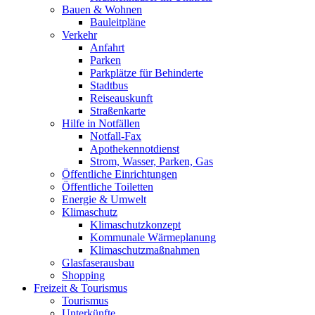
Bauen & Wohnen
Bauleitpläne
Verkehr
Anfahrt
Parken
Parkplätze für Behinderte
Stadtbus
Reiseauskunft
Straßenkarte
Hilfe in Notfällen
Notfall-Fax
Apothekennotdienst
Strom, Wasser, Parken, Gas
Öffentliche Einrichtungen
Öffentliche Toiletten
Energie & Umwelt
Klimaschutz
Klimaschutzkonzept
Kommunale Wärmeplanung
Klimaschutzmaßnahmen
Glasfaserausbau
Shopping
Freizeit & Tourismus
Tourismus
Unterkünfte