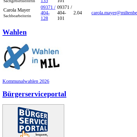
135
101
Sachgebietsleiterin
09371 /
09371 /
Carola
Mayer
404-
404-
2.04
carola.mayer@miltenbe
Sachbearbeiterin
128
101
Wahlen
Kommunalwahlen 2026
Bürgerserviceportal