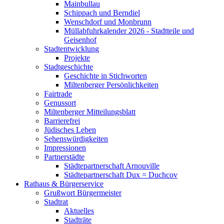
Mainbullau
Schippach und Berndiel
Wenschdorf und Monbrunn
Müllabfuhrkalender 2026 - Stadtteile und
Geisenhof
Stadtentwicklung
Projekte
Stadtgeschichte
Geschichte in Stichworten
Miltenberger Persönlichkeiten
Fairtrade
Genussort
Miltenberger Mitteilungsblatt
Barrierefrei
Jüdisches Leben
Sehenswürdigkeiten
Impressionen
Partnerstädte
Städtepartnerschaft Arnouville
Städtepartnerschaft Dux = Duchcov
Rathaus & Bürgerservice
Grußwort Bürgermeister
Stadtrat
Aktuelles
Stadträte