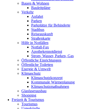
Bauen & Wohnen
Bauleitpläne
Verkehr
Anfahrt
Parken
Parkplätze für Behinderte
Stadtbus
Reiseauskunft
Straßenkarte
Hilfe in Notfällen
Notfall-Fax
Apothekennotdienst
Strom, Wasser, Parken, Gas
Öffentliche Einrichtungen
Öffentliche Toiletten
Energie & Umwelt
Klimaschutz
Klimaschutzkonzept
Kommunale Wärmeplanung
Klimaschutzmaßnahmen
Glasfaserausbau
Shopping
Freizeit & Tourismus
Tourismus
Unterkünfte