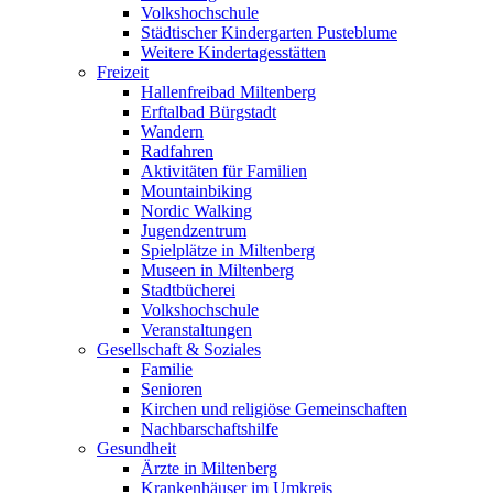
Volkshochschule
Städtischer Kindergarten Pusteblume
Weitere Kindertagesstätten
Freizeit
Hallenfreibad Miltenberg
Erftalbad Bürgstadt
Wandern
Radfahren
Aktivitäten für Familien
Mountainbiking
Nordic Walking
Jugendzentrum
Spielplätze in Miltenberg
Museen in Miltenberg
Stadtbücherei
Volkshochschule
Veranstaltungen
Gesellschaft & Soziales
Familie
Senioren
Kirchen und religiöse Gemeinschaften
Nachbarschaftshilfe
Gesundheit
Ärzte in Miltenberg
Krankenhäuser im Umkreis