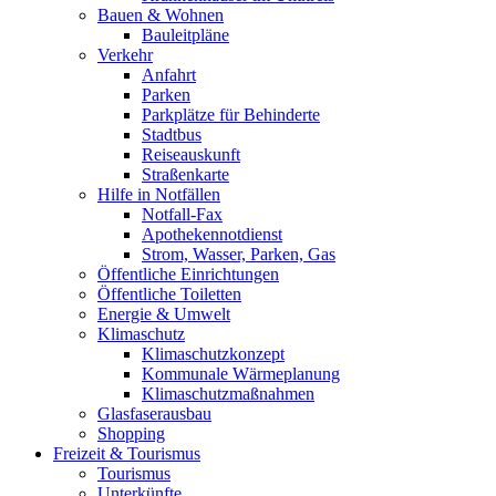
Bauen & Wohnen
Bauleitpläne
Verkehr
Anfahrt
Parken
Parkplätze für Behinderte
Stadtbus
Reiseauskunft
Straßenkarte
Hilfe in Notfällen
Notfall-Fax
Apothekennotdienst
Strom, Wasser, Parken, Gas
Öffentliche Einrichtungen
Öffentliche Toiletten
Energie & Umwelt
Klimaschutz
Klimaschutzkonzept
Kommunale Wärmeplanung
Klimaschutzmaßnahmen
Glasfaserausbau
Shopping
Freizeit & Tourismus
Tourismus
Unterkünfte