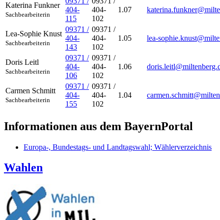
09371 /
09371 /
Katerina
Funkner
404-
404-
1.07
katerina.funkner@milt
Sachbearbeiterin
115
102
09371 /
09371 /
Lea-Sophie
Knust
404-
404-
1.05
lea-sophie.knust@milte
Sachbearbeiterin
143
102
09371 /
09371 /
Doris
Leitl
404-
404-
1.06
doris.leitl@miltenberg.
Sachbearbeiterin
106
102
09371 /
09371 /
Carmen
Schmitt
404-
404-
1.04
carmen.schmitt@milten
Sachbearbeiterin
155
102
Informationen aus dem BayernPortal
Europa-, Bundestags- und Landtagswahl; Wählerverzeichnis
Wahlen