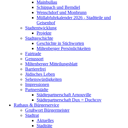
Mainbullau
Schippach und Berndiel
Wenschdorf und Monbrunn
Müllabfuhrkalender 2026 - Stadtteile und
Geisenhof
Stadtentwicklung
Projekte
Stadtgeschichte
Geschichte in Stichworten
Miltenberger Persönlichkeiten
Fairtrade
Genussort
Miltenberger Mitteilungsblatt
Barrierefrei
Jüdisches Leben
Sehenswürdigkeiten
Impressionen
Partnerstädte
Städtepartnerschaft Arnouville
Städtepartnerschaft Dux = Duchcov
Rathaus & Bürgerservice
Grußwort Bürgermeister
Stadtrat
Aktuelles
Stadträte