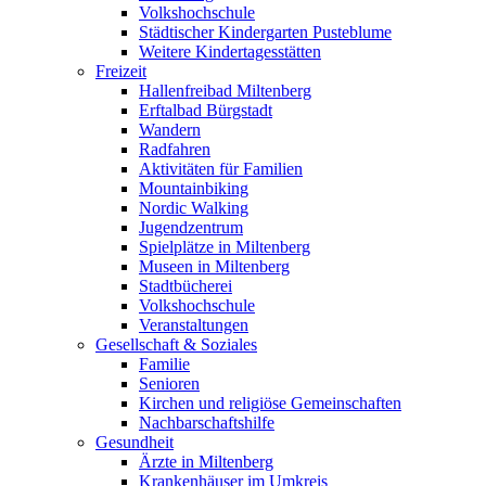
Volkshochschule
Städtischer Kindergarten Pusteblume
Weitere Kindertagesstätten
Freizeit
Hallenfreibad Miltenberg
Erftalbad Bürgstadt
Wandern
Radfahren
Aktivitäten für Familien
Mountainbiking
Nordic Walking
Jugendzentrum
Spielplätze in Miltenberg
Museen in Miltenberg
Stadtbücherei
Volkshochschule
Veranstaltungen
Gesellschaft & Soziales
Familie
Senioren
Kirchen und religiöse Gemeinschaften
Nachbarschaftshilfe
Gesundheit
Ärzte in Miltenberg
Krankenhäuser im Umkreis