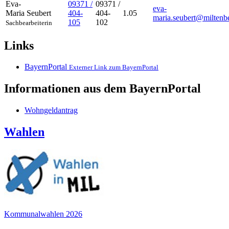
Eva-
09371 /
09371 /
eva-
Maria
Seubert
404-
404-
1.05
maria.seubert@miltenb
105
102
Sachbearbeiterin
Links
BayernPortal
Externer Link zum BayernPortal
Informationen aus dem BayernPortal
Wohngeldantrag
Wahlen
Kommunalwahlen 2026