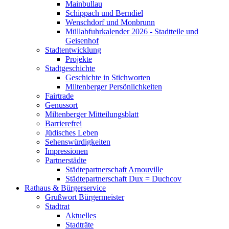
Mainbullau
Schippach und Berndiel
Wenschdorf und Monbrunn
Müllabfuhrkalender 2026 - Stadtteile und
Geisenhof
Stadtentwicklung
Projekte
Stadtgeschichte
Geschichte in Stichworten
Miltenberger Persönlichkeiten
Fairtrade
Genussort
Miltenberger Mitteilungsblatt
Barrierefrei
Jüdisches Leben
Sehenswürdigkeiten
Impressionen
Partnerstädte
Städtepartnerschaft Arnouville
Städtepartnerschaft Dux = Duchcov
Rathaus & Bürgerservice
Grußwort Bürgermeister
Stadtrat
Aktuelles
Stadträte