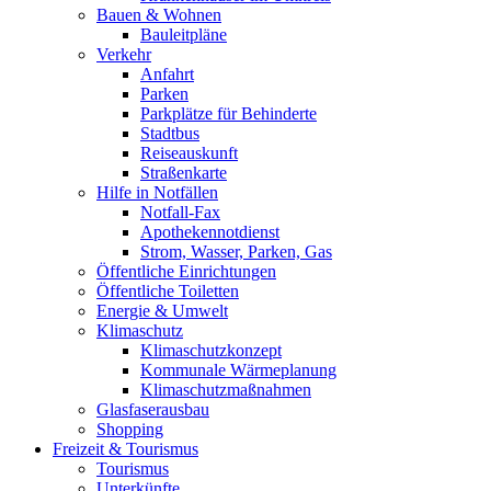
Bauen & Wohnen
Bauleitpläne
Verkehr
Anfahrt
Parken
Parkplätze für Behinderte
Stadtbus
Reiseauskunft
Straßenkarte
Hilfe in Notfällen
Notfall-Fax
Apothekennotdienst
Strom, Wasser, Parken, Gas
Öffentliche Einrichtungen
Öffentliche Toiletten
Energie & Umwelt
Klimaschutz
Klimaschutzkonzept
Kommunale Wärmeplanung
Klimaschutzmaßnahmen
Glasfaserausbau
Shopping
Freizeit & Tourismus
Tourismus
Unterkünfte