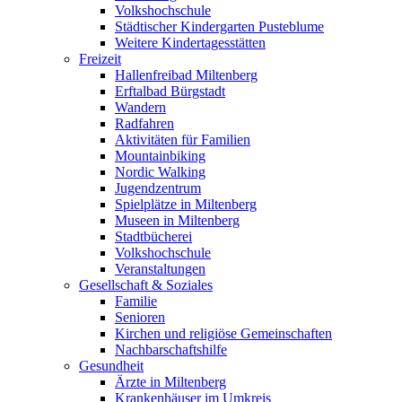
Volkshochschule
Städtischer Kindergarten Pusteblume
Weitere Kindertagesstätten
Freizeit
Hallenfreibad Miltenberg
Erftalbad Bürgstadt
Wandern
Radfahren
Aktivitäten für Familien
Mountainbiking
Nordic Walking
Jugendzentrum
Spielplätze in Miltenberg
Museen in Miltenberg
Stadtbücherei
Volkshochschule
Veranstaltungen
Gesellschaft & Soziales
Familie
Senioren
Kirchen und religiöse Gemeinschaften
Nachbarschaftshilfe
Gesundheit
Ärzte in Miltenberg
Krankenhäuser im Umkreis