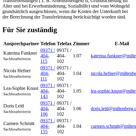
Transferleistungen ( z. B. Arbeitslosengeld II, Grundsicherung im
Alter und bei Erwerbsminderung, Sozialhilfe) sind vom Wohngeld
grundsätzlich ausgeschlosen, wenn die Kosten der Unterkunft bei
der Berechnung der Transferleistung berücksichtigt worden sind.
Für Sie zuständig
Ansprechpartner
Telefon
Telefax
Zimmer
E-Mail
09371 /
09371 /
Katerina
Funkner
404-
404-
1.07
katerina.funkner@milt
Sachbearbeiterin
115
102
09371 /
09371 /
Nicola
Hefner
404-
404-
1.04
nicola.hefner@miltenb
Sachbearbeiterin
111
102
09371 /
09371 /
Lea-Sophie
Knust
404-
404-
1.05
lea-sophie.knust@milte
Sachbearbeiterin
143
102
09371 /
09371 /
Doris
Leitl
404-
404-
1.06
doris.leitl@miltenberg.
Sachbearbeiterin
106
102
09371 /
09371 /
Carmen
Schmitt
404-
404-
1.04
carmen.schmitt@milten
Sachbearbeiterin
155
102