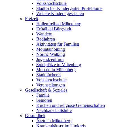
Volkshochschule
Städtischer Kindergarten Pusteblume
Weitere Kindertagesstätten
Freizeit
Hallenfreibad Miltenberg
Erftalbad Bürgstadt
Wandern
Radfahren
Aktivitäten für Familien
Mountainbiking
Nordic Walking
Jugendzentrum
Spielplätze in Miltenberg
Museen in Miltenberg
Stadtbücherei
Volkshochschule
Veranstaltungen
Gesellschaft & Soziales
Familie
Senioren
Kirchen und religiöse Gemeinschaften
Nachbarschaftshilfe
Gesundheit
Ärzte in Miltenberg
Krankenhäuser im Umkreis