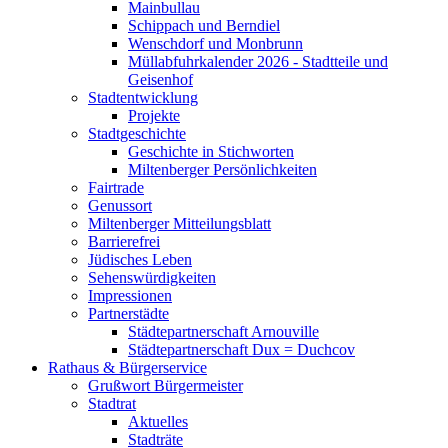
Mainbullau
Schippach und Berndiel
Wenschdorf und Monbrunn
Müllabfuhrkalender 2026 - Stadtteile und
Geisenhof
Stadtentwicklung
Projekte
Stadtgeschichte
Geschichte in Stichworten
Miltenberger Persönlichkeiten
Fairtrade
Genussort
Miltenberger Mitteilungsblatt
Barrierefrei
Jüdisches Leben
Sehenswürdigkeiten
Impressionen
Partnerstädte
Städtepartnerschaft Arnouville
Städtepartnerschaft Dux = Duchcov
Rathaus & Bürgerservice
Grußwort Bürgermeister
Stadtrat
Aktuelles
Stadträte