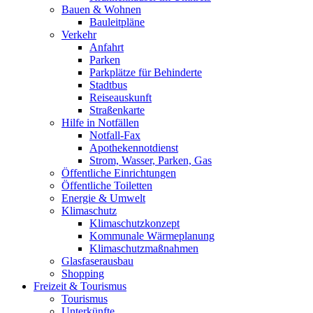
Bauen & Wohnen
Bauleitpläne
Verkehr
Anfahrt
Parken
Parkplätze für Behinderte
Stadtbus
Reiseauskunft
Straßenkarte
Hilfe in Notfällen
Notfall-Fax
Apothekennotdienst
Strom, Wasser, Parken, Gas
Öffentliche Einrichtungen
Öffentliche Toiletten
Energie & Umwelt
Klimaschutz
Klimaschutzkonzept
Kommunale Wärmeplanung
Klimaschutzmaßnahmen
Glasfaserausbau
Shopping
Freizeit & Tourismus
Tourismus
Unterkünfte