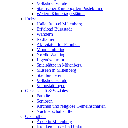
Volkshochschule
Städtischer Kindergarten Pusteblume
Weitere Kindertagesstätten
Freizeit
Hallenfreibad Miltenberg
Erftalbad Bürgstadt
Wandern
Radfahren
Aktivitäten für Familien
Mountainbiking
Nordic Walking
Jugendzentrum
Spielplätze in Miltenberg
Museen in Miltenberg
Stadtbücherei
Volkshochschule
Veranstaltungen
Gesellschaft & Soziales
Familie
Senioren
Kirchen und religiöse Gemeinschaften
Nachbarschaftshilfe
Gesundheit
Ärzte in Miltenberg
Krankenhäuser im Umkreis