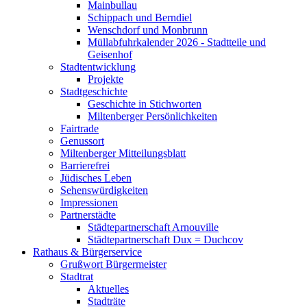
Mainbullau
Schippach und Berndiel
Wenschdorf und Monbrunn
Müllabfuhrkalender 2026 - Stadtteile und
Geisenhof
Stadtentwicklung
Projekte
Stadtgeschichte
Geschichte in Stichworten
Miltenberger Persönlichkeiten
Fairtrade
Genussort
Miltenberger Mitteilungsblatt
Barrierefrei
Jüdisches Leben
Sehenswürdigkeiten
Impressionen
Partnerstädte
Städtepartnerschaft Arnouville
Städtepartnerschaft Dux = Duchcov
Rathaus & Bürgerservice
Grußwort Bürgermeister
Stadtrat
Aktuelles
Stadträte