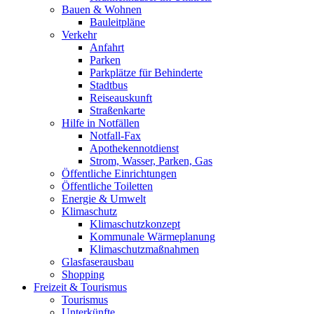
Bauen & Wohnen
Bauleitpläne
Verkehr
Anfahrt
Parken
Parkplätze für Behinderte
Stadtbus
Reiseauskunft
Straßenkarte
Hilfe in Notfällen
Notfall-Fax
Apothekennotdienst
Strom, Wasser, Parken, Gas
Öffentliche Einrichtungen
Öffentliche Toiletten
Energie & Umwelt
Klimaschutz
Klimaschutzkonzept
Kommunale Wärmeplanung
Klimaschutzmaßnahmen
Glasfaserausbau
Shopping
Freizeit & Tourismus
Tourismus
Unterkünfte