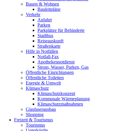
Bauen & Wohnen
Bauleitpläne
Verkehr
Anfahrt
Parken
Parkplätze für Behinderte
Stadtbus
Reiseauskunft
Straßenkarte
Hilfe in Notfällen
Notfall-Fax
Apothekennotdienst
Strom, Wasser, Parken, Gas
Öffentliche Einrichtungen
Öffentliche Toiletten
Energie & Umwelt
Klimaschutz
Klimaschutzkonzept
Kommunale Wärmeplanung
Klimaschutzmaßnahmen
Glasfaserausbau
Shopping
Freizeit & Tourismus
Tourismus
Unterkünfte