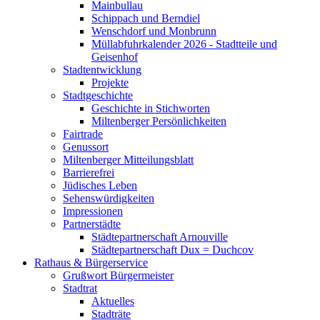
Mainbullau
Schippach und Berndiel
Wenschdorf und Monbrunn
Müllabfuhrkalender 2026 - Stadtteile und
Geisenhof
Stadtentwicklung
Projekte
Stadtgeschichte
Geschichte in Stichworten
Miltenberger Persönlichkeiten
Fairtrade
Genussort
Miltenberger Mitteilungsblatt
Barrierefrei
Jüdisches Leben
Sehenswürdigkeiten
Impressionen
Partnerstädte
Städtepartnerschaft Arnouville
Städtepartnerschaft Dux = Duchcov
Rathaus & Bürgerservice
Grußwort Bürgermeister
Stadtrat
Aktuelles
Stadträte