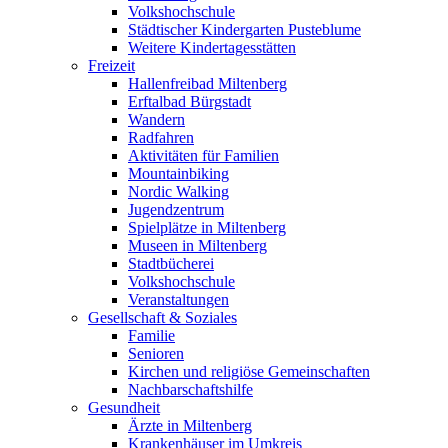
Volkshochschule
Städtischer Kindergarten Pusteblume
Weitere Kindertagesstätten
Freizeit
Hallenfreibad Miltenberg
Erftalbad Bürgstadt
Wandern
Radfahren
Aktivitäten für Familien
Mountainbiking
Nordic Walking
Jugendzentrum
Spielplätze in Miltenberg
Museen in Miltenberg
Stadtbücherei
Volkshochschule
Veranstaltungen
Gesellschaft & Soziales
Familie
Senioren
Kirchen und religiöse Gemeinschaften
Nachbarschaftshilfe
Gesundheit
Ärzte in Miltenberg
Krankenhäuser im Umkreis