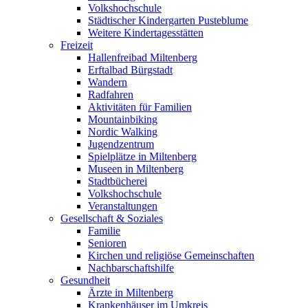
Volkshochschule
Städtischer Kindergarten Pusteblume
Weitere Kindertagesstätten
Freizeit
Hallenfreibad Miltenberg
Erftalbad Bürgstadt
Wandern
Radfahren
Aktivitäten für Familien
Mountainbiking
Nordic Walking
Jugendzentrum
Spielplätze in Miltenberg
Museen in Miltenberg
Stadtbücherei
Volkshochschule
Veranstaltungen
Gesellschaft & Soziales
Familie
Senioren
Kirchen und religiöse Gemeinschaften
Nachbarschaftshilfe
Gesundheit
Ärzte in Miltenberg
Krankenhäuser im Umkreis