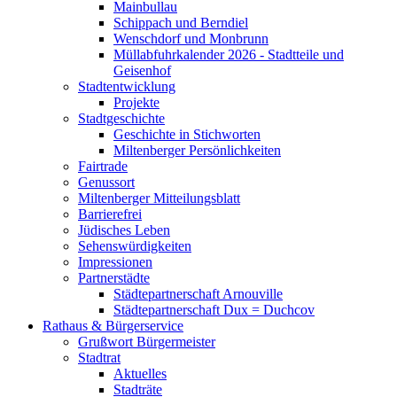
Mainbullau
Schippach und Berndiel
Wenschdorf und Monbrunn
Müllabfuhrkalender 2026 - Stadtteile und
Geisenhof
Stadtentwicklung
Projekte
Stadtgeschichte
Geschichte in Stichworten
Miltenberger Persönlichkeiten
Fairtrade
Genussort
Miltenberger Mitteilungsblatt
Barrierefrei
Jüdisches Leben
Sehenswürdigkeiten
Impressionen
Partnerstädte
Städtepartnerschaft Arnouville
Städtepartnerschaft Dux = Duchcov
Rathaus & Bürgerservice
Grußwort Bürgermeister
Stadtrat
Aktuelles
Stadträte