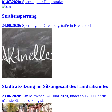
01.07.2020:
Sperrung der Hauptstraße
Straßensperrung
24.06.2020:
Sperrung der Greinbergstraße in Breitendiel
Stadtratssitzung im Sitzungssaal des Landratsamtes
23.06.2020:
Am Mittwoch, 24. Juni 2020, findet ab 17.00 Uhr die
nächste Stadtratssitzung statt,