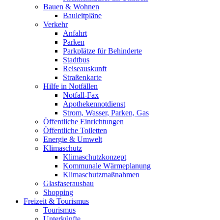
Bauen & Wohnen
Bauleitpläne
Verkehr
Anfahrt
Parken
Parkplätze für Behinderte
Stadtbus
Reiseauskunft
Straßenkarte
Hilfe in Notfällen
Notfall-Fax
Apothekennotdienst
Strom, Wasser, Parken, Gas
Öffentliche Einrichtungen
Öffentliche Toiletten
Energie & Umwelt
Klimaschutz
Klimaschutzkonzept
Kommunale Wärmeplanung
Klimaschutzmaßnahmen
Glasfaserausbau
Shopping
Freizeit & Tourismus
Tourismus
Unterkünfte