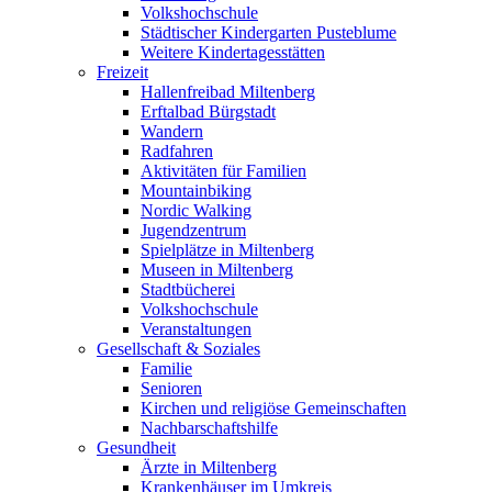
Volkshochschule
Städtischer Kindergarten Pusteblume
Weitere Kindertagesstätten
Freizeit
Hallenfreibad Miltenberg
Erftalbad Bürgstadt
Wandern
Radfahren
Aktivitäten für Familien
Mountainbiking
Nordic Walking
Jugendzentrum
Spielplätze in Miltenberg
Museen in Miltenberg
Stadtbücherei
Volkshochschule
Veranstaltungen
Gesellschaft & Soziales
Familie
Senioren
Kirchen und religiöse Gemeinschaften
Nachbarschaftshilfe
Gesundheit
Ärzte in Miltenberg
Krankenhäuser im Umkreis