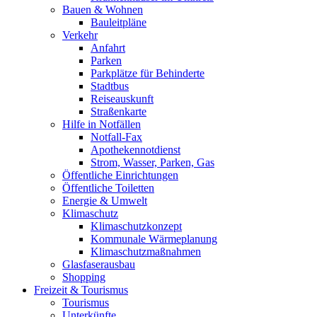
Bauen & Wohnen
Bauleitpläne
Verkehr
Anfahrt
Parken
Parkplätze für Behinderte
Stadtbus
Reiseauskunft
Straßenkarte
Hilfe in Notfällen
Notfall-Fax
Apothekennotdienst
Strom, Wasser, Parken, Gas
Öffentliche Einrichtungen
Öffentliche Toiletten
Energie & Umwelt
Klimaschutz
Klimaschutzkonzept
Kommunale Wärmeplanung
Klimaschutzmaßnahmen
Glasfaserausbau
Shopping
Freizeit & Tourismus
Tourismus
Unterkünfte