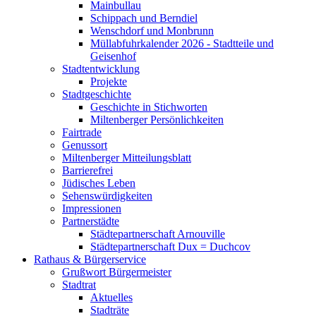
Mainbullau
Schippach und Berndiel
Wenschdorf und Monbrunn
Müllabfuhrkalender 2026 - Stadtteile und
Geisenhof
Stadtentwicklung
Projekte
Stadtgeschichte
Geschichte in Stichworten
Miltenberger Persönlichkeiten
Fairtrade
Genussort
Miltenberger Mitteilungsblatt
Barrierefrei
Jüdisches Leben
Sehenswürdigkeiten
Impressionen
Partnerstädte
Städtepartnerschaft Arnouville
Städtepartnerschaft Dux = Duchcov
Rathaus & Bürgerservice
Grußwort Bürgermeister
Stadtrat
Aktuelles
Stadträte