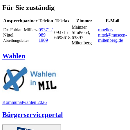
Für Sie zuständig
Ansprechpartner
Telefon
Telefax
Zimmer
E-Mail
Mainzer
Dr.
Fabian
Müller-
09371 /
mueller-
09371 /
Straße 63,
Nittel
989
nittel@museen-
6698618
63897
1909
miltenberg.de
Abteilungsleiter
Miltenberg
Wahlen
Kommunalwahlen 2026
Bürgerserviceportal