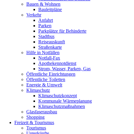
Bauen & Wohnen
Bauleitpläne
Verkehr
Anfahrt
Parken
Parkplätze für Behinderte
Stadtbus
Reiseauskunft
Straßenkarte
Hilfe in Notfällen
Notfall-Fax
Apothekennotdienst
Strom, Wasser, Parken, Gas
Öffentliche Einrichtungen
Öffentliche Toiletten
Energie & Umwelt
Klimaschutz
Klimaschutzkonzept
Kommunale Wärmeplanung
Klimaschutzmaßnahmen
Glasfaserausbau
Shopping
Freizeit & Tourismus
Tourismus
Unterkünfte