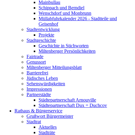
Mainbullau
Schippach und Berndiel
Wenschdorf und Monbrunn
Müllabfuhrkalender 2026 - Stadtteile und
Geisenhof
Stadtentwicklung
Projekte
Stadtgeschichte
Geschichte in Stichworten
Miltenberger Persönlichkeiten
Fairtrade
Genussort
Miltenberger Mitteilungsblatt
Barrierefrei
Jüdisches Leben
Sehenswürdigkeiten
Impressionen
Partnerstädte
Städtepartnerschaft Arnouville
Städtepartnerschaft Dux = Duchcov
Rathaus & Bürgerservice
Grußwort Bürgermeister
Stadtrat
Aktuelles
Stadträte