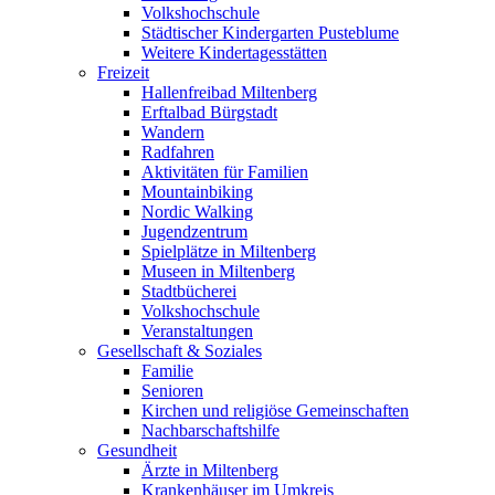
Volkshochschule
Städtischer Kindergarten Pusteblume
Weitere Kindertagesstätten
Freizeit
Hallenfreibad Miltenberg
Erftalbad Bürgstadt
Wandern
Radfahren
Aktivitäten für Familien
Mountainbiking
Nordic Walking
Jugendzentrum
Spielplätze in Miltenberg
Museen in Miltenberg
Stadtbücherei
Volkshochschule
Veranstaltungen
Gesellschaft & Soziales
Familie
Senioren
Kirchen und religiöse Gemeinschaften
Nachbarschaftshilfe
Gesundheit
Ärzte in Miltenberg
Krankenhäuser im Umkreis