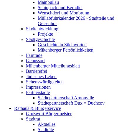
Mainbullau
Schippach und Berndiel
Wenschdorf und Monbrunn
Müllabfuhrkalender 2026 - Stadtteile und
Geisenhof
Stadtentwicklung
Projekte
Stadtgeschichte
Geschichte in Stichworten
Miltenberger Persönlichkeiten
Fairtrade
Genussort
Miltenberger Mitteilungsblatt
Barrierefrei
Jüdisches Leben
Sehenswürdigkeiten
Impressionen
Partnerstädte
Städtepartnerschaft Arnouville
Städtepartnerschaft Dux = Duchcov
Rathaus & Bürgerservice
Grußwort Bürgermeister
Stadtrat
Aktuelles
Stadträte