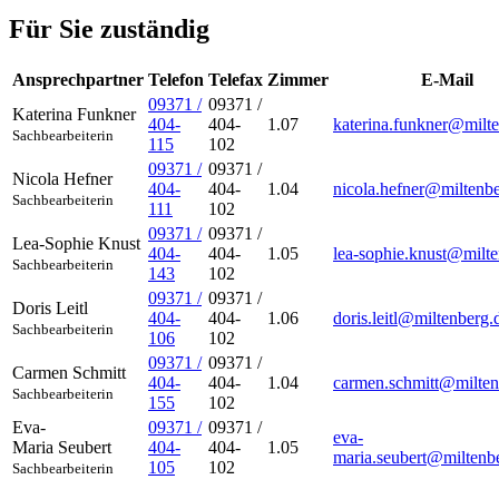
Für Sie zuständig
Ansprechpartner
Telefon
Telefax
Zimmer
E-Mail
09371 /
09371 /
Katerina
Funkner
404-
404-
1.07
katerina.funkner@milt
Sachbearbeiterin
115
102
09371 /
09371 /
Nicola
Hefner
404-
404-
1.04
nicola.hefner@miltenb
Sachbearbeiterin
111
102
09371 /
09371 /
Lea-Sophie
Knust
404-
404-
1.05
lea-sophie.knust@milte
Sachbearbeiterin
143
102
09371 /
09371 /
Doris
Leitl
404-
404-
1.06
doris.leitl@miltenberg.
Sachbearbeiterin
106
102
09371 /
09371 /
Carmen
Schmitt
404-
404-
1.04
carmen.schmitt@milten
Sachbearbeiterin
155
102
Eva-
09371 /
09371 /
eva-
Maria
Seubert
404-
404-
1.05
maria.seubert@miltenb
105
102
Sachbearbeiterin