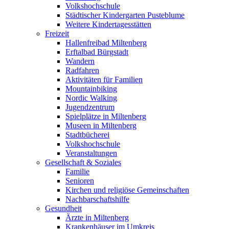
Volkshochschule
Städtischer Kindergarten Pusteblume
Weitere Kindertagesstätten
Freizeit
Hallenfreibad Miltenberg
Erftalbad Bürgstadt
Wandern
Radfahren
Aktivitäten für Familien
Mountainbiking
Nordic Walking
Jugendzentrum
Spielplätze in Miltenberg
Museen in Miltenberg
Stadtbücherei
Volkshochschule
Veranstaltungen
Gesellschaft & Soziales
Familie
Senioren
Kirchen und religiöse Gemeinschaften
Nachbarschaftshilfe
Gesundheit
Ärzte in Miltenberg
Krankenhäuser im Umkreis