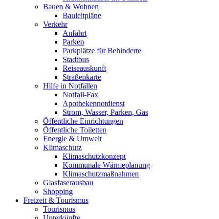
Bauen & Wohnen
Bauleitpläne
Verkehr
Anfahrt
Parken
Parkplätze für Behinderte
Stadtbus
Reiseauskunft
Straßenkarte
Hilfe in Notfällen
Notfall-Fax
Apothekennotdienst
Strom, Wasser, Parken, Gas
Öffentliche Einrichtungen
Öffentliche Toiletten
Energie & Umwelt
Klimaschutz
Klimaschutzkonzept
Kommunale Wärmeplanung
Klimaschutzmaßnahmen
Glasfaserausbau
Shopping
Freizeit & Tourismus
Tourismus
Unterkünfte