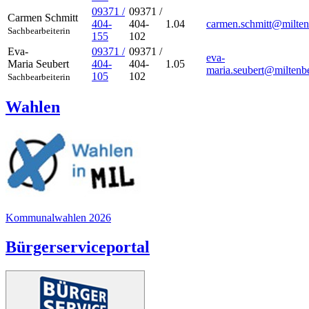
09371 /
09371 /
Carmen
Schmitt
404-
404-
1.04
carmen.schmitt@milten
Sachbearbeiterin
155
102
Eva-
09371 /
09371 /
eva-
Maria
Seubert
404-
404-
1.05
maria.seubert@miltenb
105
102
Sachbearbeiterin
Wahlen
Kommunalwahlen 2026
Bürgerserviceportal