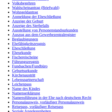
Volksbegehren
Wahlscheinantrag (Briefwahl)
Wohngeldantrag
Anmeldung der Eheschließung
Anzeige der Geburt
Anzeige des Sterbefalls
Ausstellung von Personenstandsurkunden
Auszug aus dem Gewerbezentralregister
Beglaubigungen
Ehefähigkeitszeugnis
Eheschließung
Eheurkunde
Fischereischeine
Führungszeugnis
Fundsachen/Fundbüro
Geburtsurkunde
Kirchenaustritt
Lebenspartnerschaft
Leichenpass
Name des Kindes
Namenserklärung
Namensführung in der Ehe nach deutschem Recht
Personalausweis, vorläufiger Personalausweis
Reisepass, vorläufiger Reisepass
Soziale Angelegenheiten