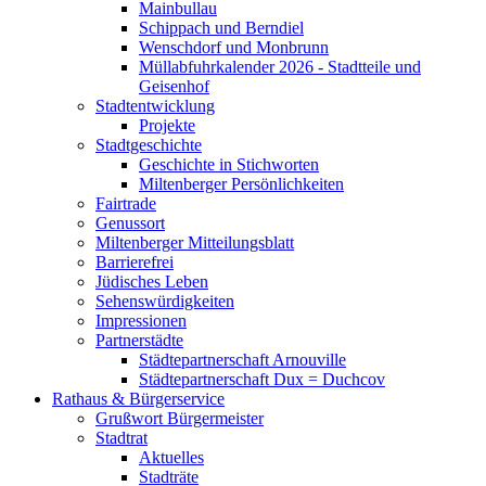
Mainbullau
Schippach und Berndiel
Wenschdorf und Monbrunn
Müllabfuhrkalender 2026 - Stadtteile und
Geisenhof
Stadtentwicklung
Projekte
Stadtgeschichte
Geschichte in Stichworten
Miltenberger Persönlichkeiten
Fairtrade
Genussort
Miltenberger Mitteilungsblatt
Barrierefrei
Jüdisches Leben
Sehenswürdigkeiten
Impressionen
Partnerstädte
Städtepartnerschaft Arnouville
Städtepartnerschaft Dux = Duchcov
Rathaus & Bürgerservice
Grußwort Bürgermeister
Stadtrat
Aktuelles
Stadträte