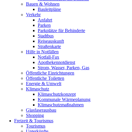
Bauen & Wohnen
Bauleitpläne
Verkehr
Anfahrt
Parken
Parkplätze für Behinderte
Stadtbus
Reiseauskunft
Straßenkarte
Hilfe in Notfällen
Notfall-Fax
Apothekennotdienst
Strom, Wasser, Parken, Gas
Öffentliche Einrichtungen
Öffentliche Toiletten
Energie & Umwelt
Klimaschutz
Klimaschutzkonzept
Kommunale Wärmeplanung
Klimaschutzmaßnahmen
Glasfaserausbau
Shopping
Freizeit & Tourismus
Tourismus
Unterkünfte