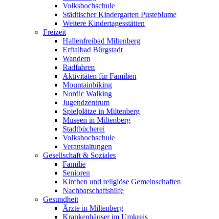
Volkshochschule
Städtischer Kindergarten Pusteblume
Weitere Kindertagesstätten
Freizeit
Hallenfreibad Miltenberg
Erftalbad Bürgstadt
Wandern
Radfahren
Aktivitäten für Familien
Mountainbiking
Nordic Walking
Jugendzentrum
Spielplätze in Miltenberg
Museen in Miltenberg
Stadtbücherei
Volkshochschule
Veranstaltungen
Gesellschaft & Soziales
Familie
Senioren
Kirchen und religiöse Gemeinschaften
Nachbarschaftshilfe
Gesundheit
Ärzte in Miltenberg
Krankenhäuser im Umkreis