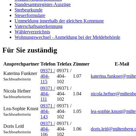
Standesamtsregister-Auszüge
Sterbeurkunde
Steuerformulare
Ummeldung innerhalb der gleichen Kommune
Vaterschaftsanerkennung
Wählerverzeichnis
Wohnungswechsel - Anmeldung bei der Meldebehörde
Für Sie zuständig
Ansprechpartner
Telefon
Telefax
Zimmer
E-Mail
09371 /
09371 /
Katerina
Funkner
404-
404-
1.07
katerina.funkner@milt
Sachbearbeiterin
115
102
09371 /
09371 /
Nicola
Hefner
404-
404-
1.04
nicola.hefner@miltenb
Sachbearbeiterin
111
102
09371 /
09371 /
Lea-Sophie
Knust
404-
404-
1.05
lea-sophie.knust@milte
Sachbearbeiterin
143
102
09371 /
09371 /
Doris
Leitl
404-
404-
1.06
doris.leitl@miltenberg.
Sachbearbeiterin
106
102