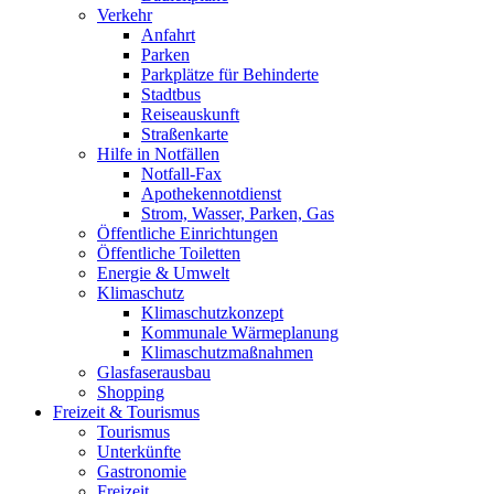
Verkehr
Anfahrt
Parken
Parkplätze für Behinderte
Stadtbus
Reiseauskunft
Straßenkarte
Hilfe in Notfällen
Notfall-Fax
Apothekennotdienst
Strom, Wasser, Parken, Gas
Öffentliche Einrichtungen
Öffentliche Toiletten
Energie & Umwelt
Klimaschutz
Klimaschutzkonzept
Kommunale Wärmeplanung
Klimaschutzmaßnahmen
Glasfaserausbau
Shopping
Freizeit & Tourismus
Tourismus
Unterkünfte
Gastronomie
Freizeit