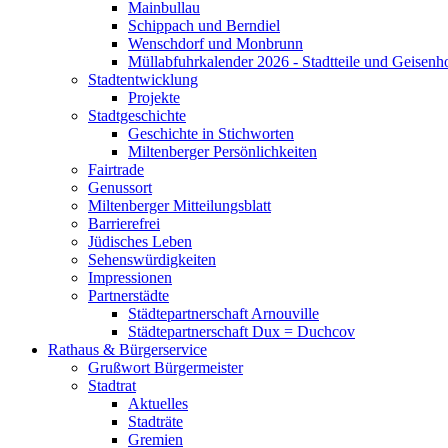
Mainbullau
Schippach und Berndiel
Wenschdorf und Monbrunn
Müllabfuhrkalender 2026 - Stadtteile und Geisenh
Stadtentwicklung
Projekte
Stadtgeschichte
Geschichte in Stichworten
Miltenberger Persönlichkeiten
Fairtrade
Genussort
Miltenberger Mitteilungsblatt
Barrierefrei
Jüdisches Leben
Sehenswürdigkeiten
Impressionen
Partnerstädte
Städtepartnerschaft Arnouville
Städtepartnerschaft Dux = Duchcov
Rathaus & Bürgerservice
Grußwort Bürgermeister
Stadtrat
Aktuelles
Stadträte
Gremien