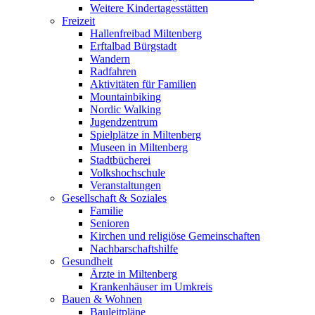
Weitere Kindertagesstätten
Freizeit
Hallenfreibad Miltenberg
Erftalbad Bürgstadt
Wandern
Radfahren
Aktivitäten für Familien
Mountainbiking
Nordic Walking
Jugendzentrum
Spielplätze in Miltenberg
Museen in Miltenberg
Stadtbücherei
Volkshochschule
Veranstaltungen
Gesellschaft & Soziales
Familie
Senioren
Kirchen und religiöse Gemeinschaften
Nachbarschaftshilfe
Gesundheit
Ärzte in Miltenberg
Krankenhäuser im Umkreis
Bauen & Wohnen
Bauleitpläne