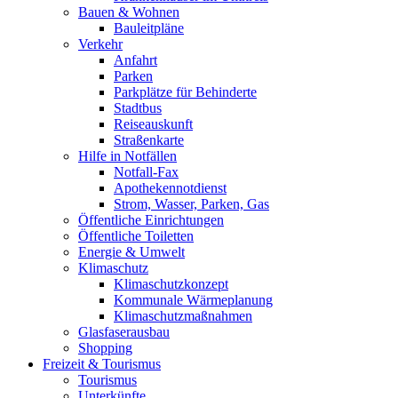
Bauen & Wohnen
Bauleitpläne
Verkehr
Anfahrt
Parken
Parkplätze für Behinderte
Stadtbus
Reiseauskunft
Straßenkarte
Hilfe in Notfällen
Notfall-Fax
Apothekennotdienst
Strom, Wasser, Parken, Gas
Öffentliche Einrichtungen
Öffentliche Toiletten
Energie & Umwelt
Klimaschutz
Klimaschutzkonzept
Kommunale Wärmeplanung
Klimaschutzmaßnahmen
Glasfaserausbau
Shopping
Freizeit & Tourismus
Tourismus
Unterkünfte