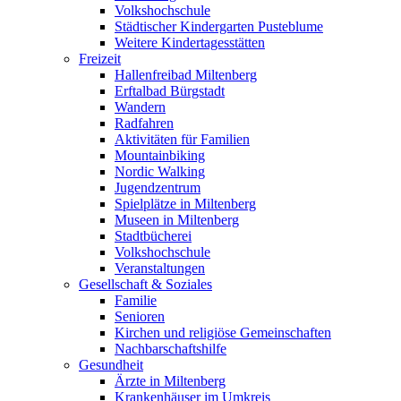
Volkshochschule
Städtischer Kindergarten Pusteblume
Weitere Kindertagesstätten
Freizeit
Hallenfreibad Miltenberg
Erftalbad Bürgstadt
Wandern
Radfahren
Aktivitäten für Familien
Mountainbiking
Nordic Walking
Jugendzentrum
Spielplätze in Miltenberg
Museen in Miltenberg
Stadtbücherei
Volkshochschule
Veranstaltungen
Gesellschaft & Soziales
Familie
Senioren
Kirchen und religiöse Gemeinschaften
Nachbarschaftshilfe
Gesundheit
Ärzte in Miltenberg
Krankenhäuser im Umkreis