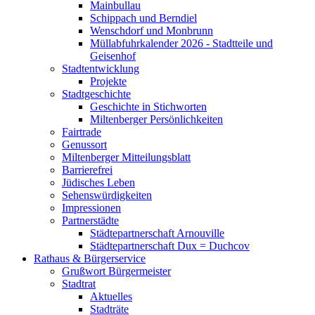
Mainbullau
Schippach und Berndiel
Wenschdorf und Monbrunn
Müllabfuhrkalender 2026 - Stadtteile und
Geisenhof
Stadtentwicklung
Projekte
Stadtgeschichte
Geschichte in Stichworten
Miltenberger Persönlichkeiten
Fairtrade
Genussort
Miltenberger Mitteilungsblatt
Barrierefrei
Jüdisches Leben
Sehenswürdigkeiten
Impressionen
Partnerstädte
Städtepartnerschaft Arnouville
Städtepartnerschaft Dux = Duchcov
Rathaus & Bürgerservice
Grußwort Bürgermeister
Stadtrat
Aktuelles
Stadträte