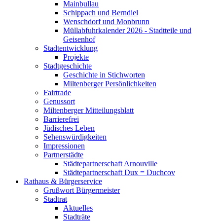
Mainbullau
Schippach und Berndiel
Wenschdorf und Monbrunn
Müllabfuhrkalender 2026 - Stadtteile und
Geisenhof
Stadtentwicklung
Projekte
Stadtgeschichte
Geschichte in Stichworten
Miltenberger Persönlichkeiten
Fairtrade
Genussort
Miltenberger Mitteilungsblatt
Barrierefrei
Jüdisches Leben
Sehenswürdigkeiten
Impressionen
Partnerstädte
Städtepartnerschaft Arnouville
Städtepartnerschaft Dux = Duchcov
Rathaus & Bürgerservice
Grußwort Bürgermeister
Stadtrat
Aktuelles
Stadträte