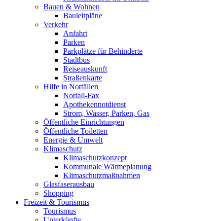
Bauen & Wohnen
Bauleitpläne
Verkehr
Anfahrt
Parken
Parkplätze für Behinderte
Stadtbus
Reiseauskunft
Straßenkarte
Hilfe in Notfällen
Notfall-Fax
Apothekennotdienst
Strom, Wasser, Parken, Gas
Öffentliche Einrichtungen
Öffentliche Toiletten
Energie & Umwelt
Klimaschutz
Klimaschutzkonzept
Kommunale Wärmeplanung
Klimaschutzmaßnahmen
Glasfaserausbau
Shopping
Freizeit & Tourismus
Tourismus
Unterkünfte