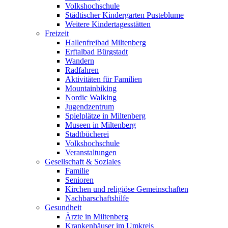
Volkshochschule
Städtischer Kindergarten Pusteblume
Weitere Kindertagesstätten
Freizeit
Hallenfreibad Miltenberg
Erftalbad Bürgstadt
Wandern
Radfahren
Aktivitäten für Familien
Mountainbiking
Nordic Walking
Jugendzentrum
Spielplätze in Miltenberg
Museen in Miltenberg
Stadtbücherei
Volkshochschule
Veranstaltungen
Gesellschaft & Soziales
Familie
Senioren
Kirchen und religiöse Gemeinschaften
Nachbarschaftshilfe
Gesundheit
Ärzte in Miltenberg
Krankenhäuser im Umkreis