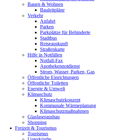
Bauen & Wohnen
Bauleitpläne
Verkehr
Anfahrt
Parken
Parkplätze für Behinderte
Stadtbus
Reiseauskunft
Straßenkarte
Hilfe in Notfällen
Notfall-Fax
Apothekennotdienst
Strom, Wasser, Parken, Gas
Öffentliche Einrichtungen
Öffentliche Toiletten
Energie & Umwelt
Klimaschutz
Klimaschutzkonzept
Kommunale Wärmeplanung
Klimaschutzmaßnahmen
Glasfaserausbau
Shopping
Freizeit & Tourismus
Tourismus
Unterkünfte