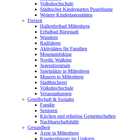
Volkshochschule
Städtischer Kindergarten Pusteblume
Weitere Kindertagesstätten
Freizeit
Hallenfreibad Miltenberg
Erftalbad Bürgstadt
Wandern
Radfahren
Aktivitäten für Familien
Mountainbiking
Nordic Walking
Jugendzentrum
Spielplätze in Miltenberg
Museen in Miltenberg
Stadtbücherei
Volkshochschule
Veranstaltungen
Gesellschaft & Soziales
Familie
Senioren
Kirchen und religiöse Gemeinschaften
Nachbarschaftshilfe
Gesundheit
Ärzte in Miltenberg
Krankenhäuser im Umkreis