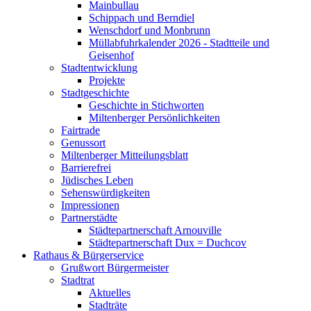
Mainbullau
Schippach und Berndiel
Wenschdorf und Monbrunn
Müllabfuhrkalender 2026 - Stadtteile und
Geisenhof
Stadtentwicklung
Projekte
Stadtgeschichte
Geschichte in Stichworten
Miltenberger Persönlichkeiten
Fairtrade
Genussort
Miltenberger Mitteilungsblatt
Barrierefrei
Jüdisches Leben
Sehenswürdigkeiten
Impressionen
Partnerstädte
Städtepartnerschaft Arnouville
Städtepartnerschaft Dux = Duchcov
Rathaus & Bürgerservice
Grußwort Bürgermeister
Stadtrat
Aktuelles
Stadträte