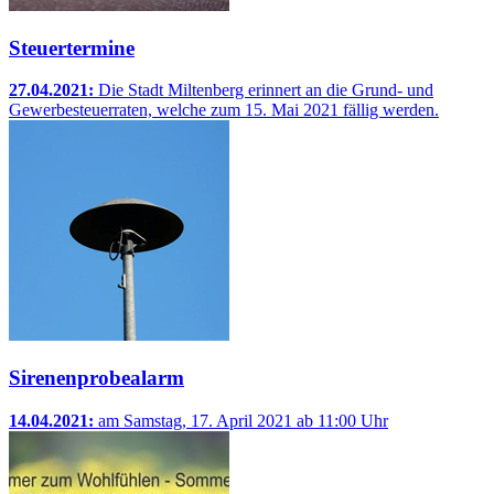
Steuertermine
27.04.2021:
Die Stadt Miltenberg erinnert an die Grund- und
Gewerbesteuerraten, welche zum 15. Mai 2021 fällig werden.
Sirenenprobealarm
14.04.2021:
am Samstag, 17. April 2021 ab 11:00 Uhr