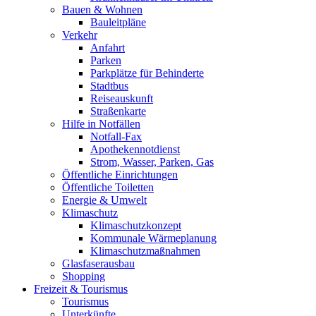
Bauen & Wohnen
Bauleitpläne
Verkehr
Anfahrt
Parken
Parkplätze für Behinderte
Stadtbus
Reiseauskunft
Straßenkarte
Hilfe in Notfällen
Notfall-Fax
Apothekennotdienst
Strom, Wasser, Parken, Gas
Öffentliche Einrichtungen
Öffentliche Toiletten
Energie & Umwelt
Klimaschutz
Klimaschutzkonzept
Kommunale Wärmeplanung
Klimaschutzmaßnahmen
Glasfaserausbau
Shopping
Freizeit & Tourismus
Tourismus
Unterkünfte