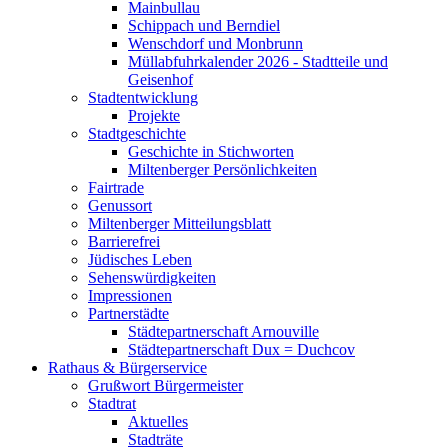
Mainbullau
Schippach und Berndiel
Wenschdorf und Monbrunn
Müllabfuhrkalender 2026 - Stadtteile und
Geisenhof
Stadtentwicklung
Projekte
Stadtgeschichte
Geschichte in Stichworten
Miltenberger Persönlichkeiten
Fairtrade
Genussort
Miltenberger Mitteilungsblatt
Barrierefrei
Jüdisches Leben
Sehenswürdigkeiten
Impressionen
Partnerstädte
Städtepartnerschaft Arnouville
Städtepartnerschaft Dux = Duchcov
Rathaus & Bürgerservice
Grußwort Bürgermeister
Stadtrat
Aktuelles
Stadträte