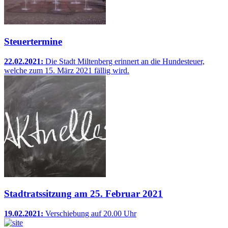
Steuertermine
22.02.2021:
Die Stadt Miltenberg erinnert an die Hundesteuer,
welche zum 15. März 2021 fällig wird.
Stadtratssitzung am 25. Februar 2021
19.02.2021:
Verschiebung auf 20.00 Uhr