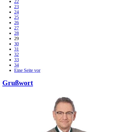
22
23
24
25
26
27
28
29
30
31
32
33
34
Eine Seite vor
Grußwort