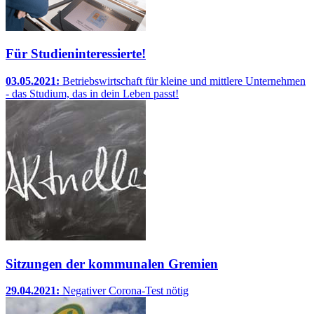
Für Studieninteressierte!
03.05.2021:
Betriebswirtschaft für kleine und mittlere Unternehmen
- das Studium, das in dein Leben passt!
Sitzungen der kommunalen Gremien
29.04.2021:
Negativer Corona-Test nötig