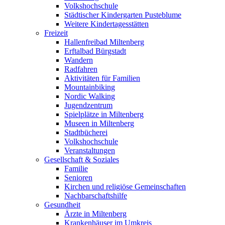
Volkshochschule
Städtischer Kindergarten Pusteblume
Weitere Kindertagesstätten
Freizeit
Hallenfreibad Miltenberg
Erftalbad Bürgstadt
Wandern
Radfahren
Aktivitäten für Familien
Mountainbiking
Nordic Walking
Jugendzentrum
Spielplätze in Miltenberg
Museen in Miltenberg
Stadtbücherei
Volkshochschule
Veranstaltungen
Gesellschaft & Soziales
Familie
Senioren
Kirchen und religiöse Gemeinschaften
Nachbarschaftshilfe
Gesundheit
Ärzte in Miltenberg
Krankenhäuser im Umkreis