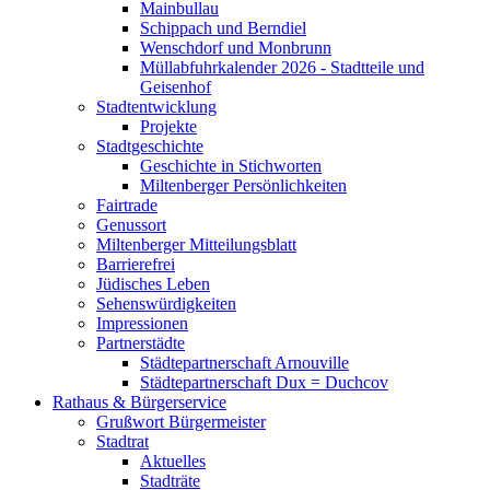
Mainbullau
Schippach und Berndiel
Wenschdorf und Monbrunn
Müllabfuhrkalender 2026 - Stadtteile und
Geisenhof
Stadtentwicklung
Projekte
Stadtgeschichte
Geschichte in Stichworten
Miltenberger Persönlichkeiten
Fairtrade
Genussort
Miltenberger Mitteilungsblatt
Barrierefrei
Jüdisches Leben
Sehenswürdigkeiten
Impressionen
Partnerstädte
Städtepartnerschaft Arnouville
Städtepartnerschaft Dux = Duchcov
Rathaus & Bürgerservice
Grußwort Bürgermeister
Stadtrat
Aktuelles
Stadträte