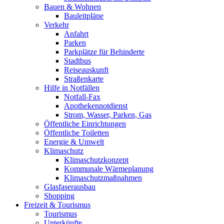
Bauen & Wohnen
Bauleitpläne
Verkehr
Anfahrt
Parken
Parkplätze für Behinderte
Stadtbus
Reiseauskunft
Straßenkarte
Hilfe in Notfällen
Notfall-Fax
Apothekennotdienst
Strom, Wasser, Parken, Gas
Öffentliche Einrichtungen
Öffentliche Toiletten
Energie & Umwelt
Klimaschutz
Klimaschutzkonzept
Kommunale Wärmeplanung
Klimaschutzmaßnahmen
Glasfaserausbau
Shopping
Freizeit & Tourismus
Tourismus
Unterkünfte