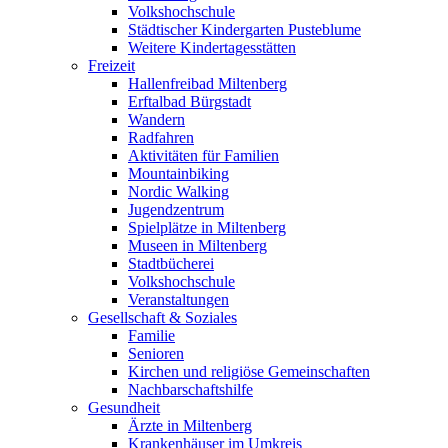
Volkshochschule
Städtischer Kindergarten Pusteblume
Weitere Kindertagesstätten
Freizeit
Hallenfreibad Miltenberg
Erftalbad Bürgstadt
Wandern
Radfahren
Aktivitäten für Familien
Mountainbiking
Nordic Walking
Jugendzentrum
Spielplätze in Miltenberg
Museen in Miltenberg
Stadtbücherei
Volkshochschule
Veranstaltungen
Gesellschaft & Soziales
Familie
Senioren
Kirchen und religiöse Gemeinschaften
Nachbarschaftshilfe
Gesundheit
Ärzte in Miltenberg
Krankenhäuser im Umkreis