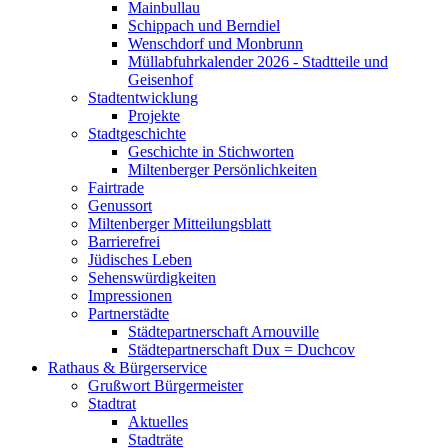
Mainbullau
Schippach und Berndiel
Wenschdorf und Monbrunn
Müllabfuhrkalender 2026 - Stadtteile und
Geisenhof
Stadtentwicklung
Projekte
Stadtgeschichte
Geschichte in Stichworten
Miltenberger Persönlichkeiten
Fairtrade
Genussort
Miltenberger Mitteilungsblatt
Barrierefrei
Jüdisches Leben
Sehenswürdigkeiten
Impressionen
Partnerstädte
Städtepartnerschaft Arnouville
Städtepartnerschaft Dux = Duchcov
Rathaus & Bürgerservice
Grußwort Bürgermeister
Stadtrat
Aktuelles
Stadträte