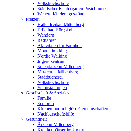
Volkshochschule
Städtischer Kindergarten Pusteblume
Weitere Kindertagesstätten
Freizeit
Hallenfreibad Miltenberg
Erftalbad Bürgstadt
Wandern
Radfahren
Aktivitäten für Familien
Mountainbiking
Nordic Walking
Jugendzentrum
Spielplätze in Miltenberg
Museen in Miltenberg
Stadtbücherei
Volkshochschule
Veranstaltungen
Gesellschaft & Soziales
Familie
Senioren
Kirchen und religiöse Gemeinschaften
Nachbarschaftshilfe
Gesundheit
Ärzte in Miltenberg
Krankenhäuser im Umkreis