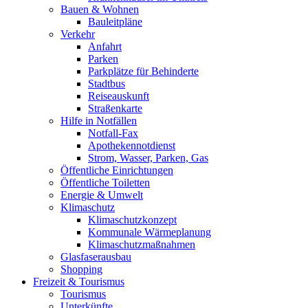
Bauen & Wohnen
Bauleitpläne
Verkehr
Anfahrt
Parken
Parkplätze für Behinderte
Stadtbus
Reiseauskunft
Straßenkarte
Hilfe in Notfällen
Notfall-Fax
Apothekennotdienst
Strom, Wasser, Parken, Gas
Öffentliche Einrichtungen
Öffentliche Toiletten
Energie & Umwelt
Klimaschutz
Klimaschutzkonzept
Kommunale Wärmeplanung
Klimaschutzmaßnahmen
Glasfaserausbau
Shopping
Freizeit & Tourismus
Tourismus
Unterkünfte