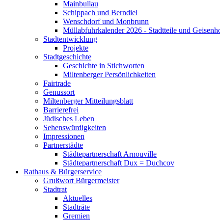
Mainbullau
Schippach und Berndiel
Wenschdorf und Monbrunn
Müllabfuhrkalender 2026 - Stadtteile und Geisenh
Stadtentwicklung
Projekte
Stadtgeschichte
Geschichte in Stichworten
Miltenberger Persönlichkeiten
Fairtrade
Genussort
Miltenberger Mitteilungsblatt
Barrierefrei
Jüdisches Leben
Sehenswürdigkeiten
Impressionen
Partnerstädte
Städtepartnerschaft Arnouville
Städtepartnerschaft Dux = Duchcov
Rathaus & Bürgerservice
Grußwort Bürgermeister
Stadtrat
Aktuelles
Stadträte
Gremien