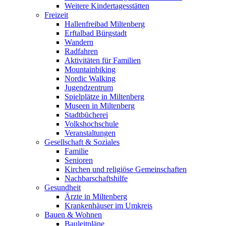
Weitere Kindertagesstätten
Freizeit
Hallenfreibad Miltenberg
Erftalbad Bürgstadt
Wandern
Radfahren
Aktivitäten für Familien
Mountainbiking
Nordic Walking
Jugendzentrum
Spielplätze in Miltenberg
Museen in Miltenberg
Stadtbücherei
Volkshochschule
Veranstaltungen
Gesellschaft & Soziales
Familie
Senioren
Kirchen und religiöse Gemeinschaften
Nachbarschaftshilfe
Gesundheit
Ärzte in Miltenberg
Krankenhäuser im Umkreis
Bauen & Wohnen
Bauleitpläne