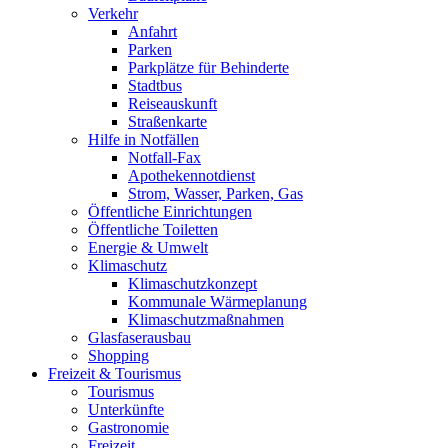
Verkehr
Anfahrt
Parken
Parkplätze für Behinderte
Stadtbus
Reiseauskunft
Straßenkarte
Hilfe in Notfällen
Notfall-Fax
Apothekennotdienst
Strom, Wasser, Parken, Gas
Öffentliche Einrichtungen
Öffentliche Toiletten
Energie & Umwelt
Klimaschutz
Klimaschutzkonzept
Kommunale Wärmeplanung
Klimaschutzmaßnahmen
Glasfaserausbau
Shopping
Freizeit & Tourismus
Tourismus
Unterkünfte
Gastronomie
Freizeit