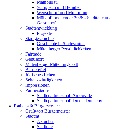
Mainbullau
Schippach und Berndiel
Wenschdorf und Monbrunn
Müllabfuhrkalender 2026 - Stadtteile und
Geisenhof
Stadtentwicklung
Projekte
Stadtgeschichte
Geschichte in Stichworten
Miltenberger Persönlichkeiten
Fairtrade
Genussort
Miltenberger Mitteilungsblatt
Barrierefrei
Jüdisches Leben
Sehenswürdigkeiten
Impressionen
Partnerstädte
Städtepartnerschaft Arnouville
Städtepartnerschaft Dux = Duchcov
Rathaus & Bürgerservice
Grußwort Bürgermeister
Stadtrat
Aktuelles
Stadträte