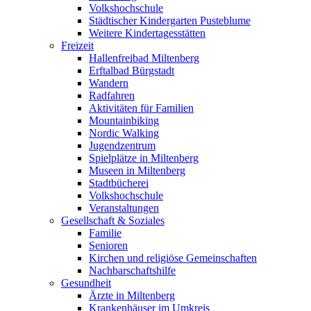
Volkshochschule
Städtischer Kindergarten Pusteblume
Weitere Kindertagesstätten
Freizeit
Hallenfreibad Miltenberg
Erftalbad Bürgstadt
Wandern
Radfahren
Aktivitäten für Familien
Mountainbiking
Nordic Walking
Jugendzentrum
Spielplätze in Miltenberg
Museen in Miltenberg
Stadtbücherei
Volkshochschule
Veranstaltungen
Gesellschaft & Soziales
Familie
Senioren
Kirchen und religiöse Gemeinschaften
Nachbarschaftshilfe
Gesundheit
Ärzte in Miltenberg
Krankenhäuser im Umkreis