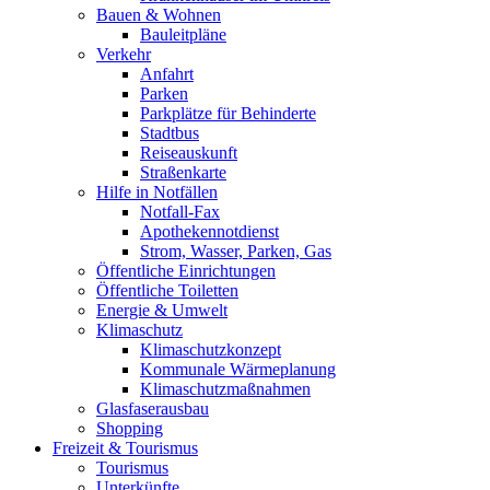
Bauen & Wohnen
Bauleitpläne
Verkehr
Anfahrt
Parken
Parkplätze für Behinderte
Stadtbus
Reiseauskunft
Straßenkarte
Hilfe in Notfällen
Notfall-Fax
Apothekennotdienst
Strom, Wasser, Parken, Gas
Öffentliche Einrichtungen
Öffentliche Toiletten
Energie & Umwelt
Klimaschutz
Klimaschutzkonzept
Kommunale Wärmeplanung
Klimaschutzmaßnahmen
Glasfaserausbau
Shopping
Freizeit & Tourismus
Tourismus
Unterkünfte