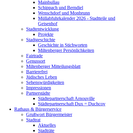
Mainbullau
Schippach und Berndiel
Wenschdorf und Monbrunn
Müllabfuhrkalender 2026 - Stadtteile und
Geisenhof
Stadtentwicklung
Projekte
Stadtgeschichte
Geschichte in Stichworten
Miltenberger Persönlichkeiten
Fairtrade
Genussort
Miltenberger Mitteilungsblatt
Barrierefrei
Jüdisches Leben
Sehenswürdigkeiten
Impressionen
Partnerstädte
Städtepartnerschaft Arnouville
Städtepartnerschaft Dux = Duchcov
Rathaus & Bürgerservice
Grußwort Bürgermeister
Stadtrat
Aktuelles
Stadträte