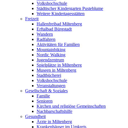
Volkshochschule
Städtischer Kindergarten Pusteblume
Weitere Kindertagesstätten
Freizeit
Hallenfreibad Miltenberg
Erftalbad Bürgstadt
Wandern
Radfahren
Aktivitäten für Familien
Mountainbiking
Nordic Walking
Jugendzentrum
Spielplätze in Miltenberg
Museen in Miltenberg
Stadtbücherei
Volkshochschule
Veranstaltungen
Gesellschaft & Soziales
Familie
Senioren
Kirchen und religiöse Gemeinschaften
Nachbarschaftshilfe
Gesundheit
Ärzte in Miltenberg
Krankenhäuser im Umkreis