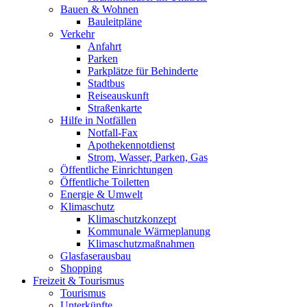
Bauen & Wohnen
Bauleitpläne
Verkehr
Anfahrt
Parken
Parkplätze für Behinderte
Stadtbus
Reiseauskunft
Straßenkarte
Hilfe in Notfällen
Notfall-Fax
Apothekennotdienst
Strom, Wasser, Parken, Gas
Öffentliche Einrichtungen
Öffentliche Toiletten
Energie & Umwelt
Klimaschutz
Klimaschutzkonzept
Kommunale Wärmeplanung
Klimaschutzmaßnahmen
Glasfaserausbau
Shopping
Freizeit & Tourismus
Tourismus
Unterkünfte