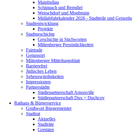
Mainbullau
Schippach und Berndiel
Wenschdorf und Monbrunn
Müllabfuhrkalender 2026 - Stadtteile und Geisenh
Stadtentwicklung
Projekte
Stadtgeschichte
Geschichte in Stichworten
Miltenberger Persönlichkeiten
Fairtrade
Genussort
Miltenberger Mitteilungsblatt
Barrierefrei
Jüdisches Leben
Sehenswürdigkeiten
Impressionen
Partnerstädte
Städtepartnerschaft Arnouville
Städtepartnerschaft Dux = Duchcov
Rathaus & Bürgerservice
Grußwort Bürgermeister
Stadtrat
Aktuelles
Stadträte
Gremien