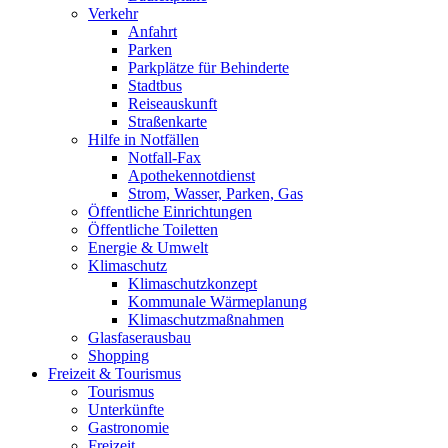
Verkehr
Anfahrt
Parken
Parkplätze für Behinderte
Stadtbus
Reiseauskunft
Straßenkarte
Hilfe in Notfällen
Notfall-Fax
Apothekennotdienst
Strom, Wasser, Parken, Gas
Öffentliche Einrichtungen
Öffentliche Toiletten
Energie & Umwelt
Klimaschutz
Klimaschutzkonzept
Kommunale Wärmeplanung
Klimaschutzmaßnahmen
Glasfaserausbau
Shopping
Freizeit & Tourismus
Tourismus
Unterkünfte
Gastronomie
Freizeit