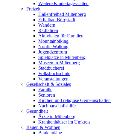
Weitere Kindertagesstätten
Freizeit
Hallenfreibad Miltenberg
Erftalbad Bürgstadt
Wandern
Radfahren
Aktivitäten für Familien
Mountainbiking
Nordic Walking
Jugendzentrum
Spielplätze in Miltenberg
Museen in Miltenberg
Stadtbücherei
Volkshochschule
Veranstaltungen
Gesellschaft & Soziales
Familie
Senioren
Kirchen und religiöse Gemeinschaften
Nachbarschaftshilfe
Gesundheit
Ärzte in Miltenberg
Krankenhäuser im Umkreis
Bauen & Wohnen
Bauleitpläne