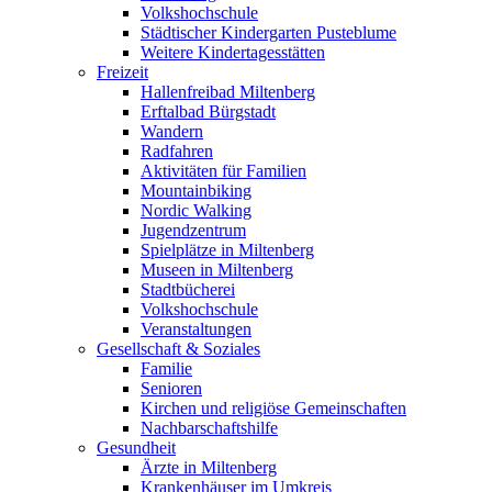
Volkshochschule
Städtischer Kindergarten Pusteblume
Weitere Kindertagesstätten
Freizeit
Hallenfreibad Miltenberg
Erftalbad Bürgstadt
Wandern
Radfahren
Aktivitäten für Familien
Mountainbiking
Nordic Walking
Jugendzentrum
Spielplätze in Miltenberg
Museen in Miltenberg
Stadtbücherei
Volkshochschule
Veranstaltungen
Gesellschaft & Soziales
Familie
Senioren
Kirchen und religiöse Gemeinschaften
Nachbarschaftshilfe
Gesundheit
Ärzte in Miltenberg
Krankenhäuser im Umkreis