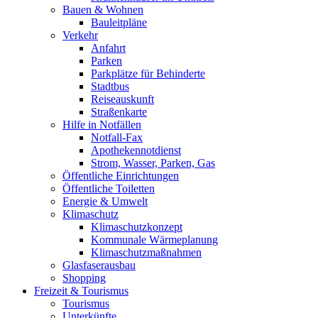
Bauen & Wohnen
Bauleitpläne
Verkehr
Anfahrt
Parken
Parkplätze für Behinderte
Stadtbus
Reiseauskunft
Straßenkarte
Hilfe in Notfällen
Notfall-Fax
Apothekennotdienst
Strom, Wasser, Parken, Gas
Öffentliche Einrichtungen
Öffentliche Toiletten
Energie & Umwelt
Klimaschutz
Klimaschutzkonzept
Kommunale Wärmeplanung
Klimaschutzmaßnahmen
Glasfaserausbau
Shopping
Freizeit & Tourismus
Tourismus
Unterkünfte