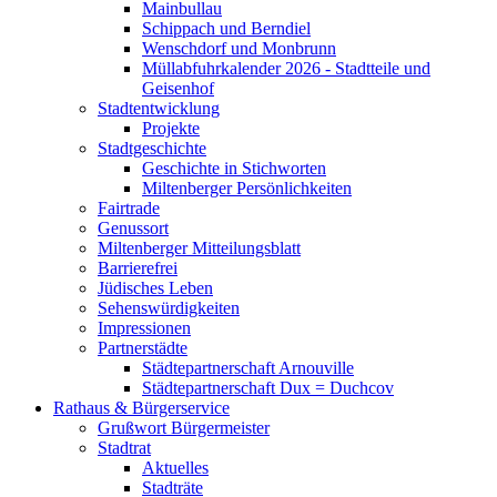
Mainbullau
Schippach und Berndiel
Wenschdorf und Monbrunn
Müllabfuhrkalender 2026 - Stadtteile und
Geisenhof
Stadtentwicklung
Projekte
Stadtgeschichte
Geschichte in Stichworten
Miltenberger Persönlichkeiten
Fairtrade
Genussort
Miltenberger Mitteilungsblatt
Barrierefrei
Jüdisches Leben
Sehenswürdigkeiten
Impressionen
Partnerstädte
Städtepartnerschaft Arnouville
Städtepartnerschaft Dux = Duchcov
Rathaus & Bürgerservice
Grußwort Bürgermeister
Stadtrat
Aktuelles
Stadträte