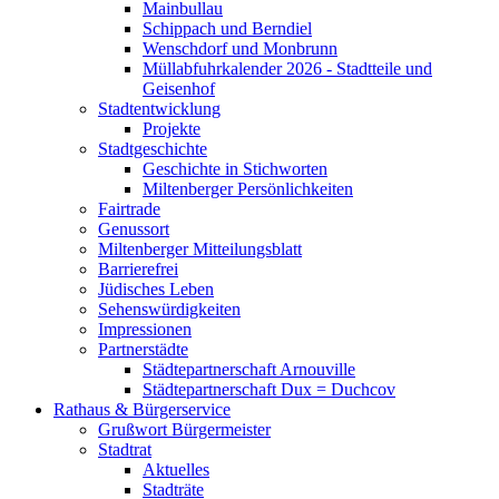
Mainbullau
Schippach und Berndiel
Wenschdorf und Monbrunn
Müllabfuhrkalender 2026 - Stadtteile und
Geisenhof
Stadtentwicklung
Projekte
Stadtgeschichte
Geschichte in Stichworten
Miltenberger Persönlichkeiten
Fairtrade
Genussort
Miltenberger Mitteilungsblatt
Barrierefrei
Jüdisches Leben
Sehenswürdigkeiten
Impressionen
Partnerstädte
Städtepartnerschaft Arnouville
Städtepartnerschaft Dux = Duchcov
Rathaus & Bürgerservice
Grußwort Bürgermeister
Stadtrat
Aktuelles
Stadträte