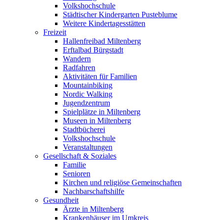
Volkshochschule
Städtischer Kindergarten Pusteblume
Weitere Kindertagesstätten
Freizeit
Hallenfreibad Miltenberg
Erftalbad Bürgstadt
Wandern
Radfahren
Aktivitäten für Familien
Mountainbiking
Nordic Walking
Jugendzentrum
Spielplätze in Miltenberg
Museen in Miltenberg
Stadtbücherei
Volkshochschule
Veranstaltungen
Gesellschaft & Soziales
Familie
Senioren
Kirchen und religiöse Gemeinschaften
Nachbarschaftshilfe
Gesundheit
Ärzte in Miltenberg
Krankenhäuser im Umkreis