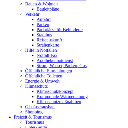
Bauen & Wohnen
Bauleitpläne
Verkehr
Anfahrt
Parken
Parkplätze für Behinderte
Stadtbus
Reiseauskunft
Straßenkarte
Hilfe in Notfällen
Notfall-Fax
Apothekennotdienst
Strom, Wasser, Parken, Gas
Öffentliche Einrichtungen
Öffentliche Toiletten
Energie & Umwelt
Klimaschutz
Klimaschutzkonzept
Kommunale Wärmeplanung
Klimaschutzmaßnahmen
Glasfaserausbau
Shopping
Freizeit & Tourismus
Tourismus
Unterkünfte