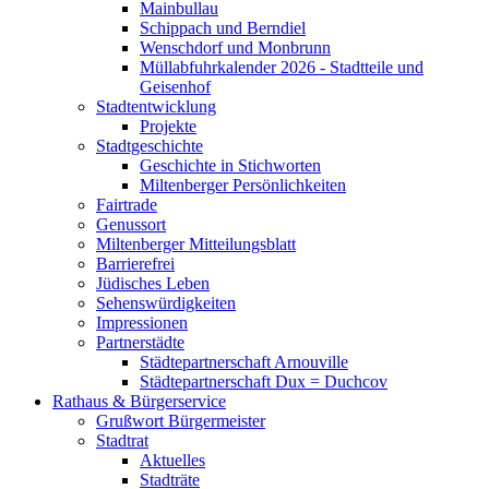
Mainbullau
Schippach und Berndiel
Wenschdorf und Monbrunn
Müllabfuhrkalender 2026 - Stadtteile und
Geisenhof
Stadtentwicklung
Projekte
Stadtgeschichte
Geschichte in Stichworten
Miltenberger Persönlichkeiten
Fairtrade
Genussort
Miltenberger Mitteilungsblatt
Barrierefrei
Jüdisches Leben
Sehenswürdigkeiten
Impressionen
Partnerstädte
Städtepartnerschaft Arnouville
Städtepartnerschaft Dux = Duchcov
Rathaus & Bürgerservice
Grußwort Bürgermeister
Stadtrat
Aktuelles
Stadträte