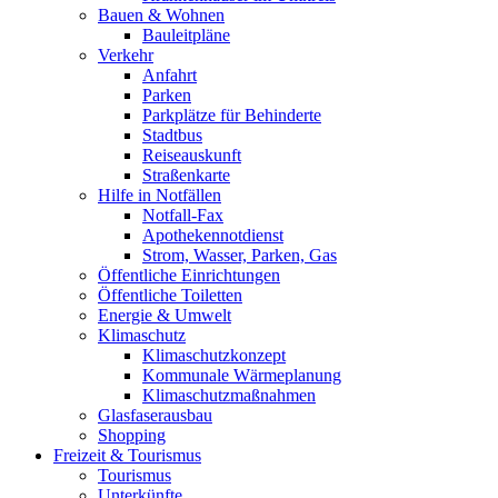
Bauen & Wohnen
Bauleitpläne
Verkehr
Anfahrt
Parken
Parkplätze für Behinderte
Stadtbus
Reiseauskunft
Straßenkarte
Hilfe in Notfällen
Notfall-Fax
Apothekennotdienst
Strom, Wasser, Parken, Gas
Öffentliche Einrichtungen
Öffentliche Toiletten
Energie & Umwelt
Klimaschutz
Klimaschutzkonzept
Kommunale Wärmeplanung
Klimaschutzmaßnahmen
Glasfaserausbau
Shopping
Freizeit & Tourismus
Tourismus
Unterkünfte