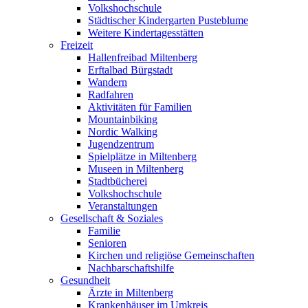
Volkshochschule
Städtischer Kindergarten Pusteblume
Weitere Kindertagesstätten
Freizeit
Hallenfreibad Miltenberg
Erftalbad Bürgstadt
Wandern
Radfahren
Aktivitäten für Familien
Mountainbiking
Nordic Walking
Jugendzentrum
Spielplätze in Miltenberg
Museen in Miltenberg
Stadtbücherei
Volkshochschule
Veranstaltungen
Gesellschaft & Soziales
Familie
Senioren
Kirchen und religiöse Gemeinschaften
Nachbarschaftshilfe
Gesundheit
Ärzte in Miltenberg
Krankenhäuser im Umkreis