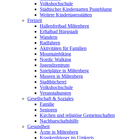
Volkshochschule
Städtischer Kindergarten Pusteblume
Weitere Kindertagesstätten
Freizeit
Hallenfreibad Miltenberg
Erftalbad Bürgstadt
Wandern
Radfahren
Aktivitäten für Familien
Mountainbiking
Nordic Walking
Jugendzentrum
Spielplätze in Miltenberg
Museen in Miltenberg
Stadtbücherei
Volkshochschule
Veranstaltungen
Gesellschaft & Soziales
Familie
Senioren
Kirchen und religiöse Gemeinschaften
Nachbarschaftshilfe
Gesundheit
Ärzte in Miltenberg
Krankenhäuser im Umkreis