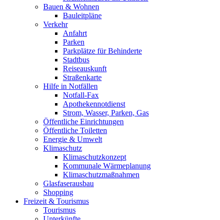
Bauen & Wohnen
Bauleitpläne
Verkehr
Anfahrt
Parken
Parkplätze für Behinderte
Stadtbus
Reiseauskunft
Straßenkarte
Hilfe in Notfällen
Notfall-Fax
Apothekennotdienst
Strom, Wasser, Parken, Gas
Öffentliche Einrichtungen
Öffentliche Toiletten
Energie & Umwelt
Klimaschutz
Klimaschutzkonzept
Kommunale Wärmeplanung
Klimaschutzmaßnahmen
Glasfaserausbau
Shopping
Freizeit & Tourismus
Tourismus
Unterkünfte