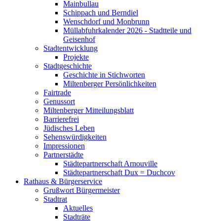
Mainbullau
Schippach und Berndiel
Wenschdorf und Monbrunn
Müllabfuhrkalender 2026 - Stadtteile und
Geisenhof
Stadtentwicklung
Projekte
Stadtgeschichte
Geschichte in Stichworten
Miltenberger Persönlichkeiten
Fairtrade
Genussort
Miltenberger Mitteilungsblatt
Barrierefrei
Jüdisches Leben
Sehenswürdigkeiten
Impressionen
Partnerstädte
Städtepartnerschaft Arnouville
Städtepartnerschaft Dux = Duchcov
Rathaus & Bürgerservice
Grußwort Bürgermeister
Stadtrat
Aktuelles
Stadträte