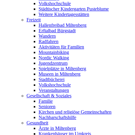
Volkshochschule
Städtischer Kindergarten Pusteblume
Weitere Kindertagesstätten
Freizeit
Hallenfreibad Miltenberg
Erftalbad Bürgstadt
Wandern
Radfahren
Aktivitäten für Familien
Mountainbiking
Nordic Walking
Jugendzentrum
Spielplätze in Miltenberg
Museen in Miltenberg
Stadtbücherei
Volkshochschule
Veranstaltungen
Gesellschaft & Soziales
Familie
Senioren
Kirchen und religiöse Gemeinschaften
Nachbarschaftshilfe
Gesundheit
Ärzte in Miltenberg
Krankenhäuser im Umkreis