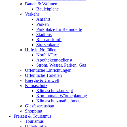
Bauen & Wohnen
Bauleitpläne
Verkehr
Anfahrt
Parken
Parkplätze für Behinderte
Stadtbus
Reiseauskunft
Straßenkarte
Hilfe in Notfällen
Notfall-Fax
Apothekennotdienst
Strom, Wasser, Parken, Gas
Öffentliche Einrichtungen
Öffentliche Toiletten
Energie & Umwelt
Klimaschutz
Klimaschutzkonzept
Kommunale Wärmeplanung
Klimaschutzmaßnahmen
Glasfaserausbau
Shopping
Freizeit & Tourismus
Tourismus
Unterkünfte