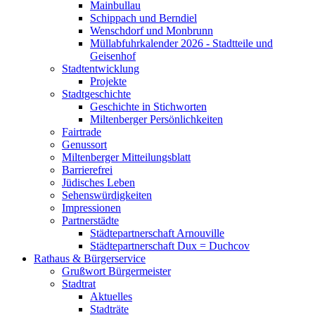
Mainbullau
Schippach und Berndiel
Wenschdorf und Monbrunn
Müllabfuhrkalender 2026 - Stadtteile und
Geisenhof
Stadtentwicklung
Projekte
Stadtgeschichte
Geschichte in Stichworten
Miltenberger Persönlichkeiten
Fairtrade
Genussort
Miltenberger Mitteilungsblatt
Barrierefrei
Jüdisches Leben
Sehenswürdigkeiten
Impressionen
Partnerstädte
Städtepartnerschaft Arnouville
Städtepartnerschaft Dux = Duchcov
Rathaus & Bürgerservice
Grußwort Bürgermeister
Stadtrat
Aktuelles
Stadträte