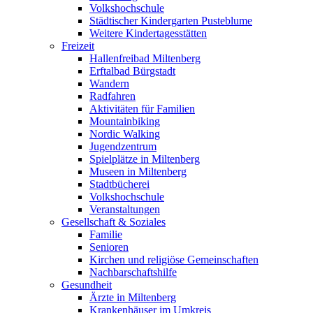
Volkshochschule
Städtischer Kindergarten Pusteblume
Weitere Kindertagesstätten
Freizeit
Hallenfreibad Miltenberg
Erftalbad Bürgstadt
Wandern
Radfahren
Aktivitäten für Familien
Mountainbiking
Nordic Walking
Jugendzentrum
Spielplätze in Miltenberg
Museen in Miltenberg
Stadtbücherei
Volkshochschule
Veranstaltungen
Gesellschaft & Soziales
Familie
Senioren
Kirchen und religiöse Gemeinschaften
Nachbarschaftshilfe
Gesundheit
Ärzte in Miltenberg
Krankenhäuser im Umkreis