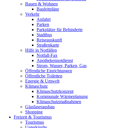
Bauen & Wohnen
Bauleitpläne
Verkehr
Anfahrt
Parken
Parkplätze für Behinderte
Stadtbus
Reiseauskunft
Straßenkarte
Hilfe in Notfällen
Notfall-Fax
Apothekennotdienst
Strom, Wasser, Parken, Gas
Öffentliche Einrichtungen
Öffentliche Toiletten
Energie & Umwelt
Klimaschutz
Klimaschutzkonzept
Kommunale Wärmeplanung
Klimaschutzmaßnahmen
Glasfaserausbau
Shopping
Freizeit & Tourismus
Tourismus
Unterkünfte