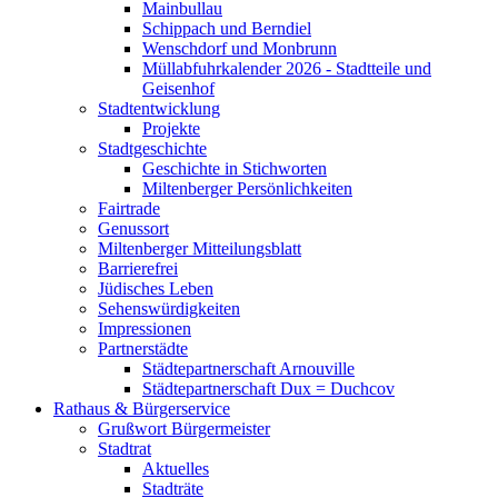
Mainbullau
Schippach und Berndiel
Wenschdorf und Monbrunn
Müllabfuhrkalender 2026 - Stadtteile und
Geisenhof
Stadtentwicklung
Projekte
Stadtgeschichte
Geschichte in Stichworten
Miltenberger Persönlichkeiten
Fairtrade
Genussort
Miltenberger Mitteilungsblatt
Barrierefrei
Jüdisches Leben
Sehenswürdigkeiten
Impressionen
Partnerstädte
Städtepartnerschaft Arnouville
Städtepartnerschaft Dux = Duchcov
Rathaus & Bürgerservice
Grußwort Bürgermeister
Stadtrat
Aktuelles
Stadträte