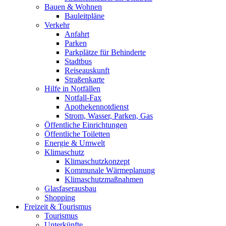
Bauen & Wohnen
Bauleitpläne
Verkehr
Anfahrt
Parken
Parkplätze für Behinderte
Stadtbus
Reiseauskunft
Straßenkarte
Hilfe in Notfällen
Notfall-Fax
Apothekennotdienst
Strom, Wasser, Parken, Gas
Öffentliche Einrichtungen
Öffentliche Toiletten
Energie & Umwelt
Klimaschutz
Klimaschutzkonzept
Kommunale Wärmeplanung
Klimaschutzmaßnahmen
Glasfaserausbau
Shopping
Freizeit & Tourismus
Tourismus
Unterkünfte