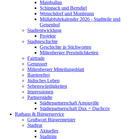
Mainbullau
Schippach und Berndiel
Wenschdorf und Monbrunn
Müllabfuhrkalender 2026 - Stadtteile und
Geisenhof
Stadtentwicklung
Projekte
Stadtgeschichte
Geschichte in Stichworten
Miltenberger Persönlichkeiten
Fairtrade
Genussort
Miltenberger Mitteilungsblatt
Barrierefrei
Jüdisches Leben
Sehenswürdigkeiten
Impressionen
Partnerstädte
Städtepartnerschaft Arnouville
Städtepartnerschaft Dux = Duchcov
Rathaus & Bürgerservice
Grußwort Bürgermeister
Stadtrat
Aktuelles
Stadträte