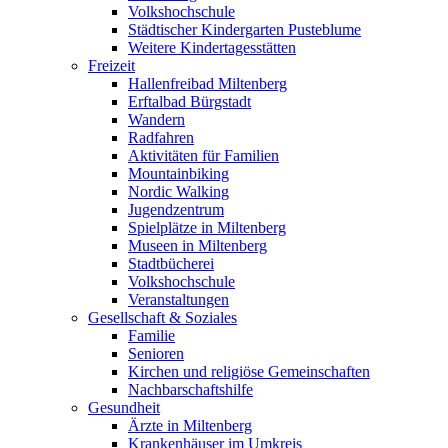
Volkshochschule
Städtischer Kindergarten Pusteblume
Weitere Kindertagesstätten
Freizeit
Hallenfreibad Miltenberg
Erftalbad Bürgstadt
Wandern
Radfahren
Aktivitäten für Familien
Mountainbiking
Nordic Walking
Jugendzentrum
Spielplätze in Miltenberg
Museen in Miltenberg
Stadtbücherei
Volkshochschule
Veranstaltungen
Gesellschaft & Soziales
Familie
Senioren
Kirchen und religiöse Gemeinschaften
Nachbarschaftshilfe
Gesundheit
Ärzte in Miltenberg
Krankenhäuser im Umkreis