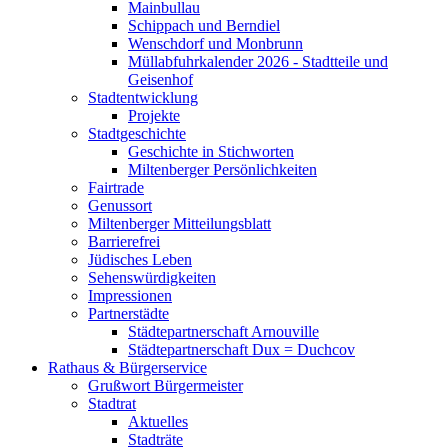
Mainbullau
Schippach und Berndiel
Wenschdorf und Monbrunn
Müllabfuhrkalender 2026 - Stadtteile und
Geisenhof
Stadtentwicklung
Projekte
Stadtgeschichte
Geschichte in Stichworten
Miltenberger Persönlichkeiten
Fairtrade
Genussort
Miltenberger Mitteilungsblatt
Barrierefrei
Jüdisches Leben
Sehenswürdigkeiten
Impressionen
Partnerstädte
Städtepartnerschaft Arnouville
Städtepartnerschaft Dux = Duchcov
Rathaus & Bürgerservice
Grußwort Bürgermeister
Stadtrat
Aktuelles
Stadträte