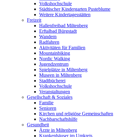
Volkshochschule
Städtischer Kindergarten Pusteblume
Weitere Kindertagesstätten
Freizeit
Hallenfreibad Miltenberg
Erftalbad Bürgstadt
Wandern
Radfahren
Aktivitäten für Familien
Mountainbiking
Nordic Walking
Jugendzentrum
Spielplätze in Miltenberg
Museen in Miltenberg
Stadtbücherei
Volkshochschule
Veranstaltungen
Gesellschaft & Soziales
Familie
Senioren
Kirchen und religiöse Gemeinschaften
Nachbarschaftshilfe
Gesundheit
Ärzte in Miltenberg
Krankenhäuser im Umkreis