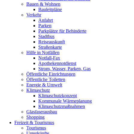
Bauen & Wohnen
Bauleitpläne
Verkehr
Anfahrt
Parken
Parkplätze für Behinderte
Stadtbus
Reiseauskunft
Straßenkarte
Hilfe in Notfällen
Notfall-Fax
Apothekennotdienst
Strom, Wasser, Parken, Gas
Öffentliche Einrichtungen
Öffentliche Toiletten
Energie & Umwelt
Klimaschutz
Klimaschutzkonzept
Kommunale Wärmeplanung
Klimaschutzmaßnahmen
Glasfaserausbau
Shopping
Freizeit & Tourismus
Tourismus
Unterkünfte