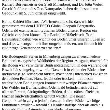
Kahlert, Bürgermeister der Stadt Miltenberg, und Dr. Jutta Weber,
Geschäftsführerin des Geo-Naturparks, haben den besonderen
Geopunkt am 5. Juni offiziell eingeweiht.
Bernd Kahlert führt aus: „Wir freuen uns sehr, dass wir hier
gemeinsam mit dem UNESCO Global Geopark Bergstraße-
Odenwald exemplarisch typischen Böden unserer Region ein
Gesicht verleihen können. Die Bodenprofil-Stele schafft ein
Bewusstsein dafür, wie wichtig der Boden unter unseren Füßen ist
und dass wir sorgsam mit ihm umgehen müssen, um ihn auch für
zukünftige Generationen zu erhalten.“
Die Bodenprofil-Stelen in Miltenberg zeigen zwei verschiedene
Braunerden - typische Waldböden der Region. Ausgangsmaterial für
die Böden war verwitterter Buntsandsteinschutt, in den während der
Eiszeit Löss eingelagert wurde. Dass sich in einem der Böden eine
undurchlässige Tonschicht bildete, macht den Unterschied zwischen
den beiden Profilen. Nass, feucht oder trocken – mit diesen
wechselnden Bedingungen kommen nur wenige Pflanzen zurecht.
Die Wälder im Buntsandstein-Odenwald befinden sich oft auf
nährstoffarmen, flachgründigen Böden, da die nährstoffreichen
Flächen landwirtschaftlich genutzt werden. Die neuen
Geopunkttafeln zeigen jedoch, dass auch diese Böden wichtige
Funktionen erfüllen - sowohl als Kohlenstoffspeicher als auch als
Eldorado für die Artenvielfalt der Bodenlebewesen.