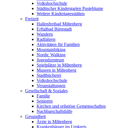
Volkshochschule
Städtischer Kindergarten Pusteblume
Weitere Kindertagesstätten
Freizeit
Hallenfreibad Miltenberg
Erftalbad Bürgstadt
Wandern
Radfahren
Aktivitäten für Familien
Mountainbiking
Nordic Walking
Jugendzentrum
Spielplätze in Miltenberg
Museen in Miltenberg
Stadtbücherei
Volkshochschule
Veranstaltungen
Gesellschaft & Soziales
Familie
Senioren
Kirchen und religiöse Gemeinschaften
Nachbarschaftshilfe
Gesundheit
Ärzte in Miltenberg
Krankenhäuser im Umkreis