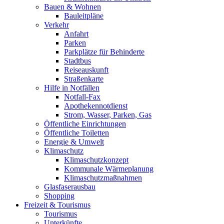
Bauen & Wohnen
Bauleitpläne
Verkehr
Anfahrt
Parken
Parkplätze für Behinderte
Stadtbus
Reiseauskunft
Straßenkarte
Hilfe in Notfällen
Notfall-Fax
Apothekennotdienst
Strom, Wasser, Parken, Gas
Öffentliche Einrichtungen
Öffentliche Toiletten
Energie & Umwelt
Klimaschutz
Klimaschutzkonzept
Kommunale Wärmeplanung
Klimaschutzmaßnahmen
Glasfaserausbau
Shopping
Freizeit & Tourismus
Tourismus
Unterkünfte