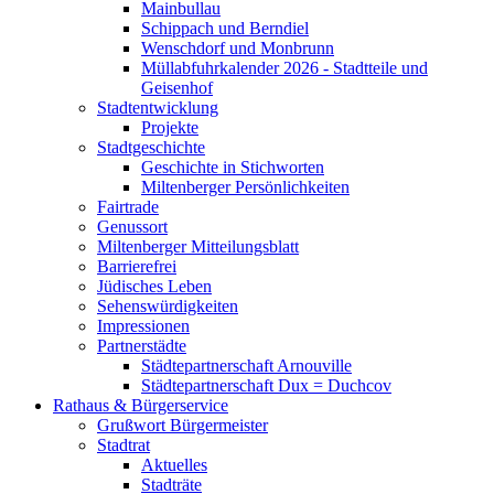
Mainbullau
Schippach und Berndiel
Wenschdorf und Monbrunn
Müllabfuhrkalender 2026 - Stadtteile und
Geisenhof
Stadtentwicklung
Projekte
Stadtgeschichte
Geschichte in Stichworten
Miltenberger Persönlichkeiten
Fairtrade
Genussort
Miltenberger Mitteilungsblatt
Barrierefrei
Jüdisches Leben
Sehenswürdigkeiten
Impressionen
Partnerstädte
Städtepartnerschaft Arnouville
Städtepartnerschaft Dux = Duchcov
Rathaus & Bürgerservice
Grußwort Bürgermeister
Stadtrat
Aktuelles
Stadträte