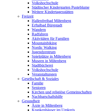
Volkshochschule
Städtischer Kindergarten Pusteblume
Weitere Kindertagesstätten
Freizeit
Hallenfreibad Miltenberg
Erftalbad Bürgstadt
Wandern
Radfahren
Aktivitäten für Familien
Mountainbiking
Nordic Walking
Jugendzentrum
Spielplätze in Miltenberg
Museen in Miltenberg
Stadtbücherei
Volkshochschule
Veranstaltungen
Gesellschaft & Soziales
Familie
Senioren
Kirchen und religiöse Gemeinschaften
Nachbarschaftshilfe
Gesundheit
Ärzte in Miltenberg
Krankenhäuser im Umkreis