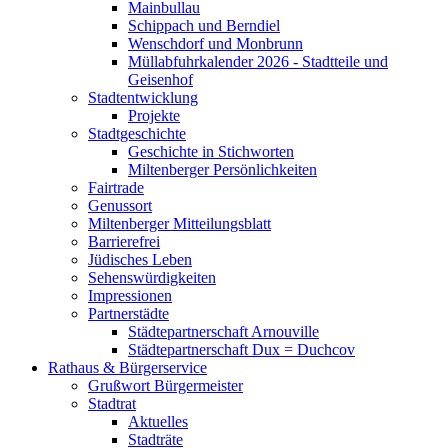
Mainbullau
Schippach und Berndiel
Wenschdorf und Monbrunn
Müllabfuhrkalender 2026 - Stadtteile und
Geisenhof
Stadtentwicklung
Projekte
Stadtgeschichte
Geschichte in Stichworten
Miltenberger Persönlichkeiten
Fairtrade
Genussort
Miltenberger Mitteilungsblatt
Barrierefrei
Jüdisches Leben
Sehenswürdigkeiten
Impressionen
Partnerstädte
Städtepartnerschaft Arnouville
Städtepartnerschaft Dux = Duchcov
Rathaus & Bürgerservice
Grußwort Bürgermeister
Stadtrat
Aktuelles
Stadträte