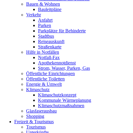
Bauen & Wohnen
Bauleitpläne
Verkehr
Anfahrt
Parken
Parkplätze für Behinderte
Stadtbus
Reiseauskunft
Straßenkarte
Hilfe in Notfällen
Notfall-Fax
Apothekennotdienst
Strom, Wasser, Parken, Gas
Öffentliche Einrichtungen
Öffentliche Toiletten
Energie & Umwelt
Klimaschutz
Klimaschutzkonzept
Kommunale Wärmeplanung
Klimaschutzmaßnahmen
Glasfaserausbau
Shopping
Freizeit & Tourismus
Tourismus
Unterkünfte