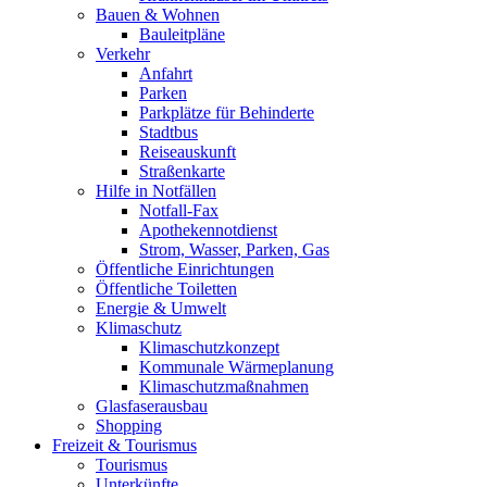
Bauen & Wohnen
Bauleitpläne
Verkehr
Anfahrt
Parken
Parkplätze für Behinderte
Stadtbus
Reiseauskunft
Straßenkarte
Hilfe in Notfällen
Notfall-Fax
Apothekennotdienst
Strom, Wasser, Parken, Gas
Öffentliche Einrichtungen
Öffentliche Toiletten
Energie & Umwelt
Klimaschutz
Klimaschutzkonzept
Kommunale Wärmeplanung
Klimaschutzmaßnahmen
Glasfaserausbau
Shopping
Freizeit & Tourismus
Tourismus
Unterkünfte