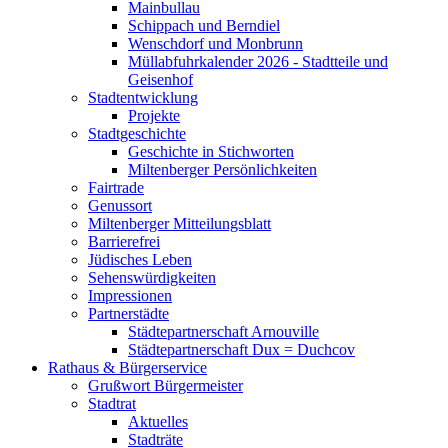
Mainbullau
Schippach und Berndiel
Wenschdorf und Monbrunn
Müllabfuhrkalender 2026 - Stadtteile und
Geisenhof
Stadtentwicklung
Projekte
Stadtgeschichte
Geschichte in Stichworten
Miltenberger Persönlichkeiten
Fairtrade
Genussort
Miltenberger Mitteilungsblatt
Barrierefrei
Jüdisches Leben
Sehenswürdigkeiten
Impressionen
Partnerstädte
Städtepartnerschaft Arnouville
Städtepartnerschaft Dux = Duchcov
Rathaus & Bürgerservice
Grußwort Bürgermeister
Stadtrat
Aktuelles
Stadträte