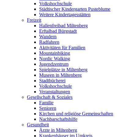
Volkshochschule
Städtischer Kindergarten Pusteblume
Weitere Kindertagesstätten
Freizeit
Hallenfreibad Miltenberg
Erftalbad Bürgstadt
Wandern
Radfahren
Aktivitäten für Familien
Mountainbiking
Nordic Walking
Jugendzentrum
Spielplätze in Miltenberg
Museen in Miltenberg
Stadtbücherei
Volkshochschule
Veranstaltungen
Gesellschaft & Soziales
Familie
Senioren
Kirchen und religiöse Gemeinschaften
Nachbarschaftshilfe
Gesundheit
Ärzte in Miltenberg
Krankenhäuser im Umkreis