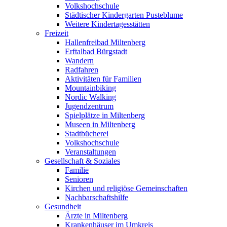
Volkshochschule
Städtischer Kindergarten Pusteblume
Weitere Kindertagesstätten
Freizeit
Hallenfreibad Miltenberg
Erftalbad Bürgstadt
Wandern
Radfahren
Aktivitäten für Familien
Mountainbiking
Nordic Walking
Jugendzentrum
Spielplätze in Miltenberg
Museen in Miltenberg
Stadtbücherei
Volkshochschule
Veranstaltungen
Gesellschaft & Soziales
Familie
Senioren
Kirchen und religiöse Gemeinschaften
Nachbarschaftshilfe
Gesundheit
Ärzte in Miltenberg
Krankenhäuser im Umkreis