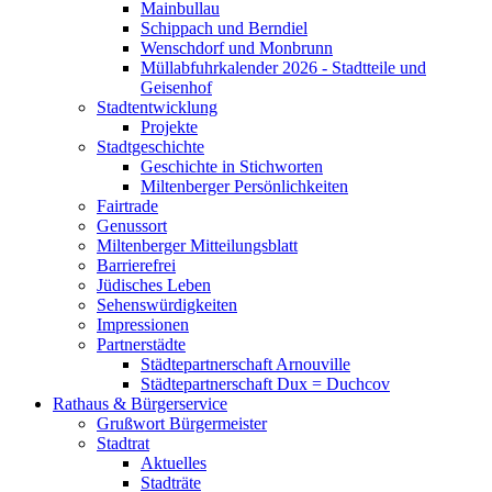
Mainbullau
Schippach und Berndiel
Wenschdorf und Monbrunn
Müllabfuhrkalender 2026 - Stadtteile und
Geisenhof
Stadtentwicklung
Projekte
Stadtgeschichte
Geschichte in Stichworten
Miltenberger Persönlichkeiten
Fairtrade
Genussort
Miltenberger Mitteilungsblatt
Barrierefrei
Jüdisches Leben
Sehenswürdigkeiten
Impressionen
Partnerstädte
Städtepartnerschaft Arnouville
Städtepartnerschaft Dux = Duchcov
Rathaus & Bürgerservice
Grußwort Bürgermeister
Stadtrat
Aktuelles
Stadträte