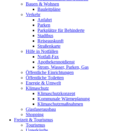
Bauen & Wohnen
Bauleitpläne
Verkehr
Anfahrt
Parken
Parkplätze für Behinderte
Stadtbus
Reiseauskunft
Straßenkarte
Hilfe in Notfällen
Notfall-Fax
Apothekennotdienst
Strom, Wasser, Parken, Gas
Öffentliche Einrichtungen
Öffentliche Toiletten
Energie & Umwelt
Klimaschutz
Klimaschutzkonzept
Kommunale Wärmeplanung
Klimaschutzmaßnahmen
Glasfaserausbau
Shopping
Freizeit & Tourismus
Tourismus
Unterkünfte