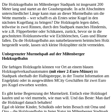
Die Holzkugelbahn im Miltenberger Stadtpark ist insgesamt 200
Meter lang und startet an der Graubergstraße. In acht Abschnitten
unterschiedlicher Länge kann man an dieser Murmelbahn um die
Wette murmeln – wer schafft es als Erstes seine Kugel in den
nächsten Kugelfang zu bringen? Die Holzkugeln legen dabei,
teilweise in zwei Rinnen, durch den Stadtpark manches Hindernis,
wie z.B. Flipperbretter oder Schikanen, zurück, bevor sie in die
geschnitzten Holzkunstwerke wie Eichhörnchen, Gans und Blume
fallen. Da die Holzkugelbahn aus naturbelassenem heimischen Holz
hergestellt wurde, lassen sich kleine Holzsplitter nicht vermeiden.
Unbegrenzter Murmelspaß auf der Miltenberger
Holzkugelbahn
Die farbigen Holzkugeln können vor Ort an einem blauen
Holzkugelverkaufsautomaten
(mit einer 2-Euro-Münze)
im
Stadtpark oberhalb der Halbigstreppe, in der Tourist Information am
Engelplatz oder in ausgewählten MCity Geschäften für zwei Euro
pro Kugel erworben werden.
Es gibt keine Begrenzung der Murmelzeit. Einfach eine Holzkugel
kaufen und so viel murmeln, wie man will. Und das Beste: Man darf
die Holzkugel danach behalten!
Egal ob kleine Kinder, Schulkids oder beim Besuch mit Oma und
Opa – die Holzkugelbahn in freier Natur im Miltenberger Stadtpark