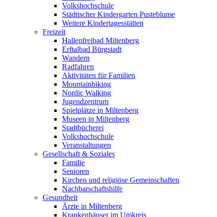
Volkshochschule
Städtischer Kindergarten Pusteblume
Weitere Kindertagesstätten
Freizeit
Hallenfreibad Miltenberg
Erftalbad Bürgstadt
Wandern
Radfahren
Aktivitäten für Familien
Mountainbiking
Nordic Walking
Jugendzentrum
Spielplätze in Miltenberg
Museen in Miltenberg
Stadtbücherei
Volkshochschule
Veranstaltungen
Gesellschaft & Soziales
Familie
Senioren
Kirchen und religiöse Gemeinschaften
Nachbarschaftshilfe
Gesundheit
Ärzte in Miltenberg
Krankenhäuser im Umkreis