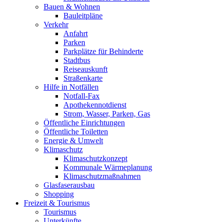
Bauen & Wohnen
Bauleitpläne
Verkehr
Anfahrt
Parken
Parkplätze für Behinderte
Stadtbus
Reiseauskunft
Straßenkarte
Hilfe in Notfällen
Notfall-Fax
Apothekennotdienst
Strom, Wasser, Parken, Gas
Öffentliche Einrichtungen
Öffentliche Toiletten
Energie & Umwelt
Klimaschutz
Klimaschutzkonzept
Kommunale Wärmeplanung
Klimaschutzmaßnahmen
Glasfaserausbau
Shopping
Freizeit & Tourismus
Tourismus
Unterkünfte