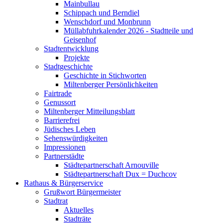
Mainbullau
Schippach und Berndiel
Wenschdorf und Monbrunn
Müllabfuhrkalender 2026 - Stadtteile und
Geisenhof
Stadtentwicklung
Projekte
Stadtgeschichte
Geschichte in Stichworten
Miltenberger Persönlichkeiten
Fairtrade
Genussort
Miltenberger Mitteilungsblatt
Barrierefrei
Jüdisches Leben
Sehenswürdigkeiten
Impressionen
Partnerstädte
Städtepartnerschaft Arnouville
Städtepartnerschaft Dux = Duchcov
Rathaus & Bürgerservice
Grußwort Bürgermeister
Stadtrat
Aktuelles
Stadträte