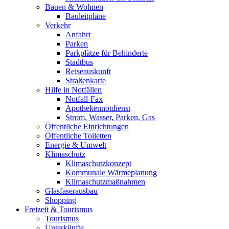
Bauen & Wohnen
Bauleitpläne
Verkehr
Anfahrt
Parken
Parkplätze für Behinderte
Stadtbus
Reiseauskunft
Straßenkarte
Hilfe in Notfällen
Notfall-Fax
Apothekennotdienst
Strom, Wasser, Parken, Gas
Öffentliche Einrichtungen
Öffentliche Toiletten
Energie & Umwelt
Klimaschutz
Klimaschutzkonzept
Kommunale Wärmeplanung
Klimaschutzmaßnahmen
Glasfaserausbau
Shopping
Freizeit & Tourismus
Tourismus
Unterkünfte