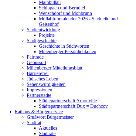
Mainbullau
Schippach und Berndiel
Wenschdorf und Monbrunn
Müllabfuhrkalender 2026 - Stadtteile und
Geisenhof
Stadtentwicklung
Projekte
Stadtgeschichte
Geschichte in Stichworten
Miltenberger Persönlichkeiten
Fairtrade
Genussort
Miltenberger Mitteilungsblatt
Barrierefrei
Jüdisches Leben
Sehenswürdigkeiten
Impressionen
Partnerstädte
Städtepartnerschaft Arnouville
Städtepartnerschaft Dux = Duchcov
Rathaus & Bürgerservice
Grußwort Bürgermeister
Stadtrat
Aktuelles
Stadträte