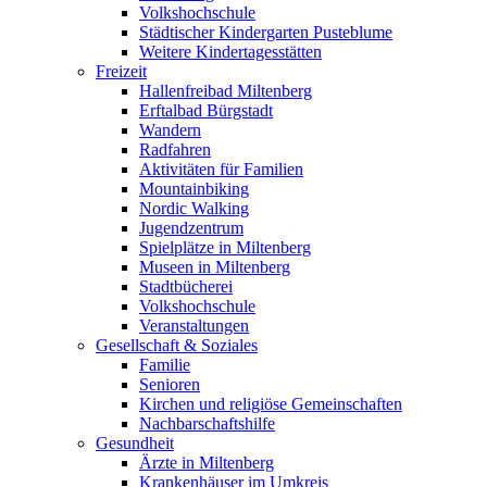
Volkshochschule
Städtischer Kindergarten Pusteblume
Weitere Kindertagesstätten
Freizeit
Hallenfreibad Miltenberg
Erftalbad Bürgstadt
Wandern
Radfahren
Aktivitäten für Familien
Mountainbiking
Nordic Walking
Jugendzentrum
Spielplätze in Miltenberg
Museen in Miltenberg
Stadtbücherei
Volkshochschule
Veranstaltungen
Gesellschaft & Soziales
Familie
Senioren
Kirchen und religiöse Gemeinschaften
Nachbarschaftshilfe
Gesundheit
Ärzte in Miltenberg
Krankenhäuser im Umkreis