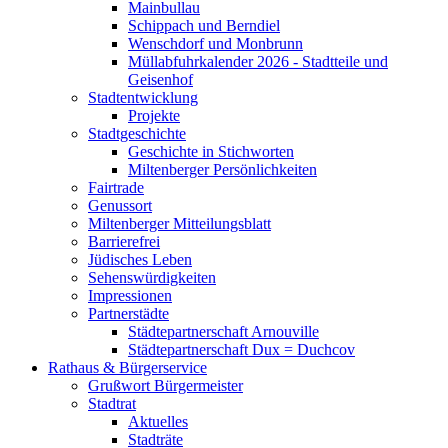
Mainbullau
Schippach und Berndiel
Wenschdorf und Monbrunn
Müllabfuhrkalender 2026 - Stadtteile und
Geisenhof
Stadtentwicklung
Projekte
Stadtgeschichte
Geschichte in Stichworten
Miltenberger Persönlichkeiten
Fairtrade
Genussort
Miltenberger Mitteilungsblatt
Barrierefrei
Jüdisches Leben
Sehenswürdigkeiten
Impressionen
Partnerstädte
Städtepartnerschaft Arnouville
Städtepartnerschaft Dux = Duchcov
Rathaus & Bürgerservice
Grußwort Bürgermeister
Stadtrat
Aktuelles
Stadträte