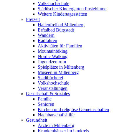
Volkshochschule
Städtischer Kindergarten Pusteblume
Weitere Kindertagesstätten
Freizeit
Hallenfreibad Miltenberg
Erftalbad Bürgstadt
Wandern
Radfahren
Aktivitäten für Familien
Mountainbiking
Nordic Walking
Jugendzentrum
Spielplätze in Miltenberg
Museen in Miltenberg
Stadtbücherei
Volkshochschule
Veranstaltungen
Gesellschaft & Soziales
Familie
Senioren
Kirchen und religiöse Gemeinschaften
Nachbarschaftshilfe
Gesundheit
Ärzte in Miltenberg
Krankenhäuser im Umkreis