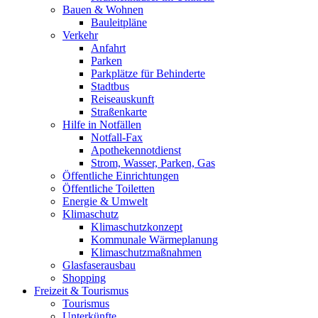
Bauen & Wohnen
Bauleitpläne
Verkehr
Anfahrt
Parken
Parkplätze für Behinderte
Stadtbus
Reiseauskunft
Straßenkarte
Hilfe in Notfällen
Notfall-Fax
Apothekennotdienst
Strom, Wasser, Parken, Gas
Öffentliche Einrichtungen
Öffentliche Toiletten
Energie & Umwelt
Klimaschutz
Klimaschutzkonzept
Kommunale Wärmeplanung
Klimaschutzmaßnahmen
Glasfaserausbau
Shopping
Freizeit & Tourismus
Tourismus
Unterkünfte