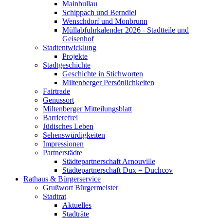
Mainbullau
Schippach und Berndiel
Wenschdorf und Monbrunn
Müllabfuhrkalender 2026 - Stadtteile und
Geisenhof
Stadtentwicklung
Projekte
Stadtgeschichte
Geschichte in Stichworten
Miltenberger Persönlichkeiten
Fairtrade
Genussort
Miltenberger Mitteilungsblatt
Barrierefrei
Jüdisches Leben
Sehenswürdigkeiten
Impressionen
Partnerstädte
Städtepartnerschaft Arnouville
Städtepartnerschaft Dux = Duchcov
Rathaus & Bürgerservice
Grußwort Bürgermeister
Stadtrat
Aktuelles
Stadträte