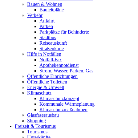
Bauen & Wohnen
Bauleitpläne
Verkehr
Anfahrt
Parken
Parkplätze für Behinderte
Stadtbus
Reiseauskunft
Straßenkarte
Hilfe in Notfällen
Notfall-Fax
Apothekennotdienst
Strom, Wasser, Parken, Gas
Öffentliche Einrichtungen
Öffentliche Toiletten
Energie & Umwelt
Klimaschutz
Klimaschutzkonzept
Kommunale Wärmeplanung
Klimaschutzmaßnahmen
Glasfaserausbau
Shopping
Freizeit & Tourismus
Tourismus
Unterkünfte