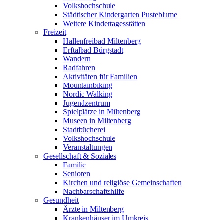
Volkshochschule
Städtischer Kindergarten Pusteblume
Weitere Kindertagesstätten
Freizeit
Hallenfreibad Miltenberg
Erftalbad Bürgstadt
Wandern
Radfahren
Aktivitäten für Familien
Mountainbiking
Nordic Walking
Jugendzentrum
Spielplätze in Miltenberg
Museen in Miltenberg
Stadtbücherei
Volkshochschule
Veranstaltungen
Gesellschaft & Soziales
Familie
Senioren
Kirchen und religiöse Gemeinschaften
Nachbarschaftshilfe
Gesundheit
Ärzte in Miltenberg
Krankenhäuser im Umkreis