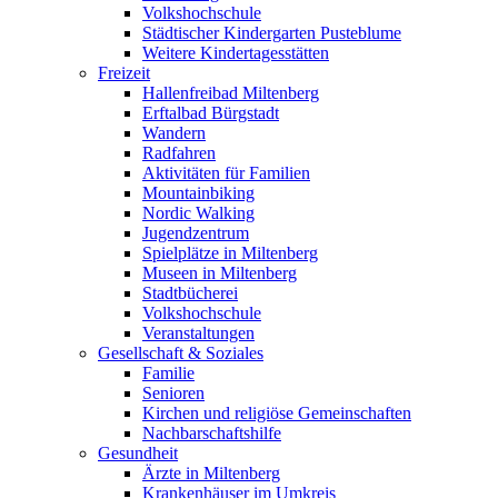
Volkshochschule
Städtischer Kindergarten Pusteblume
Weitere Kindertagesstätten
Freizeit
Hallenfreibad Miltenberg
Erftalbad Bürgstadt
Wandern
Radfahren
Aktivitäten für Familien
Mountainbiking
Nordic Walking
Jugendzentrum
Spielplätze in Miltenberg
Museen in Miltenberg
Stadtbücherei
Volkshochschule
Veranstaltungen
Gesellschaft & Soziales
Familie
Senioren
Kirchen und religiöse Gemeinschaften
Nachbarschaftshilfe
Gesundheit
Ärzte in Miltenberg
Krankenhäuser im Umkreis