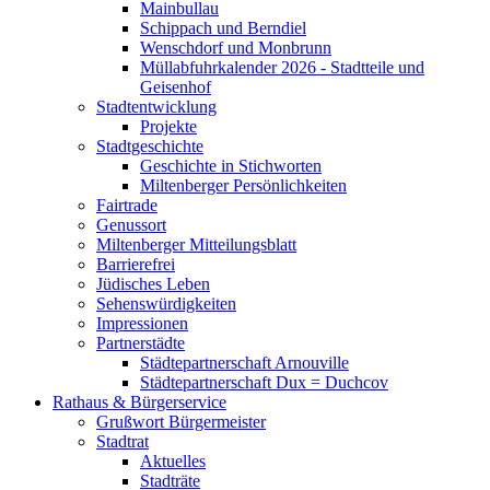
Mainbullau
Schippach und Berndiel
Wenschdorf und Monbrunn
Müllabfuhrkalender 2026 - Stadtteile und
Geisenhof
Stadtentwicklung
Projekte
Stadtgeschichte
Geschichte in Stichworten
Miltenberger Persönlichkeiten
Fairtrade
Genussort
Miltenberger Mitteilungsblatt
Barrierefrei
Jüdisches Leben
Sehenswürdigkeiten
Impressionen
Partnerstädte
Städtepartnerschaft Arnouville
Städtepartnerschaft Dux = Duchcov
Rathaus & Bürgerservice
Grußwort Bürgermeister
Stadtrat
Aktuelles
Stadträte