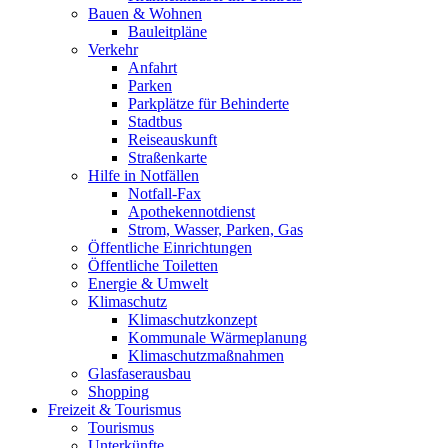
Bauen & Wohnen
Bauleitpläne
Verkehr
Anfahrt
Parken
Parkplätze für Behinderte
Stadtbus
Reiseauskunft
Straßenkarte
Hilfe in Notfällen
Notfall-Fax
Apothekennotdienst
Strom, Wasser, Parken, Gas
Öffentliche Einrichtungen
Öffentliche Toiletten
Energie & Umwelt
Klimaschutz
Klimaschutzkonzept
Kommunale Wärmeplanung
Klimaschutzmaßnahmen
Glasfaserausbau
Shopping
Freizeit & Tourismus
Tourismus
Unterkünfte