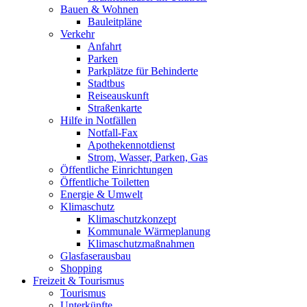
Bauen & Wohnen
Bauleitpläne
Verkehr
Anfahrt
Parken
Parkplätze für Behinderte
Stadtbus
Reiseauskunft
Straßenkarte
Hilfe in Notfällen
Notfall-Fax
Apothekennotdienst
Strom, Wasser, Parken, Gas
Öffentliche Einrichtungen
Öffentliche Toiletten
Energie & Umwelt
Klimaschutz
Klimaschutzkonzept
Kommunale Wärmeplanung
Klimaschutzmaßnahmen
Glasfaserausbau
Shopping
Freizeit & Tourismus
Tourismus
Unterkünfte