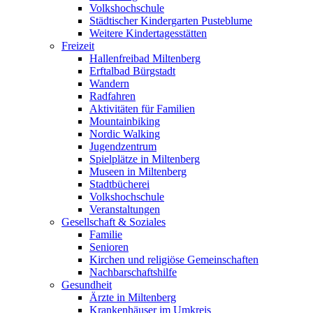
Volkshochschule
Städtischer Kindergarten Pusteblume
Weitere Kindertagesstätten
Freizeit
Hallenfreibad Miltenberg
Erftalbad Bürgstadt
Wandern
Radfahren
Aktivitäten für Familien
Mountainbiking
Nordic Walking
Jugendzentrum
Spielplätze in Miltenberg
Museen in Miltenberg
Stadtbücherei
Volkshochschule
Veranstaltungen
Gesellschaft & Soziales
Familie
Senioren
Kirchen und religiöse Gemeinschaften
Nachbarschaftshilfe
Gesundheit
Ärzte in Miltenberg
Krankenhäuser im Umkreis